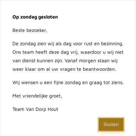
Vacatures
Over ons
Contact
Op zondag gesloten
Ga naar de inhoud
Cart
Beste bezoeker,
De zondag zien wij als dag voor rust en bezinning.
Doorzoek de hele winkel
Ons team heeft deze dag vrij, waardoor u wij niet
van dienst kunnen zijn. Vanaf morgen staan wij
weer klaar om al uw vragen te beantwoorden.
Home
Wij wensen u een fijne zondag en graag tot ziens.
/
Quick change houder 6-kant 11 mm HSS centr br
(gatzaag 528)
Met vriendelijke groet,
Team Van Dorp Hout
Quick change houder 6-
kant 11 mm HSS centr br
Sluiten
(gatzaag 528)