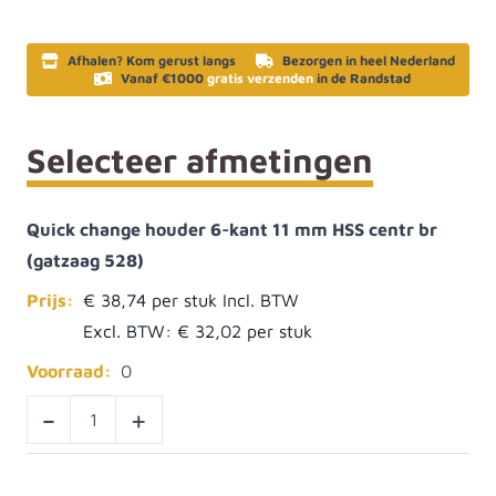
Afhalen? Kom gerust langs
Bezorgen in heel Nederland
Vanaf €1000
gratis verzenden
in de Randstad
Selecteer afmetingen
Quick change houder 6-kant 11 mm HSS centr br
(gatzaag 528)
Prijs:
€ 38,74
Excl. BTW:
€ 32,02
Voorraad:
0
-
+