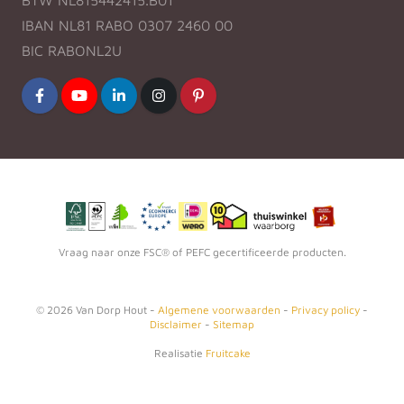
BTW NL815442415.B01
IBAN NL81 RABO 0307 2460 00
BIC RABONL2U
Vraag naar onze FSC® of PEFC gecertificeerde producten.
©
2026
Van Dorp Hout -
Algemene voorwaarden
-
Privacy policy
-
Disclaimer
-
Sitemap
Realisatie
Fruitcake