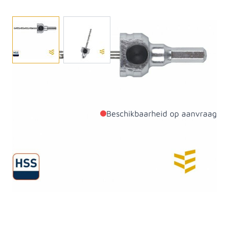
Bestel direct online de Quick change houder ten
behoeve van de Gatzaag 528.
Beschikbaarheid op aanvraag
Productdetails
Materiaal
Staal
Artikelcategorie
Gereedschap
SKU
618010