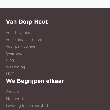
Van Dorp Hout
Voor hoveniers
Voor tuinarchitecten
Voor particulieren
Over ons
Blog
Werken bij
MVO
We Begrijpen elkaar
Ontwerp
Maatwerk
Levering in de randstad