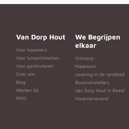
Van Dorp Hout
We Begrijpen
elkaar
Voor hoveniers
Voor tuinarchitecten
Ontwerp
Voor particulieren
Maatwerk
Over ons
Levering in de randstad
Blog
Bouwversnellers
Werken bij
Van Dorp Hout in Beeld
MVO
Hoveniersavond