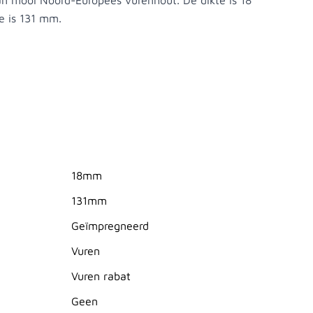
n mooi Noord-Europees vurenhout. De dikte is 18
 is 131 mm.
18mm
131mm
Geïmpregneerd
Vuren
Vuren rabat
Geen