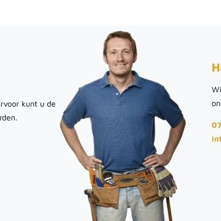
H
Wi
on
rvoor kunt u de
rden.
07
in