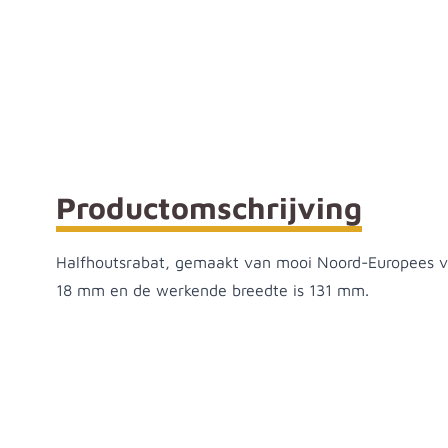
Rabat vuren geimpregneerd halfhout 18x131x450
Productomschrijving
Halfhoutsrabat, gemaakt van mooi Noord-Europees vu
18 mm en de werkende breedte is 131 mm.