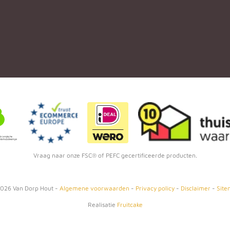
Vraag naar onze FSC® of PEFC gecertificeerde producten.
026
Van Dorp Hout -
Algemene voorwaarden
-
Privacy policy
-
Disclaimer
-
Site
Realisatie
Fruitcake