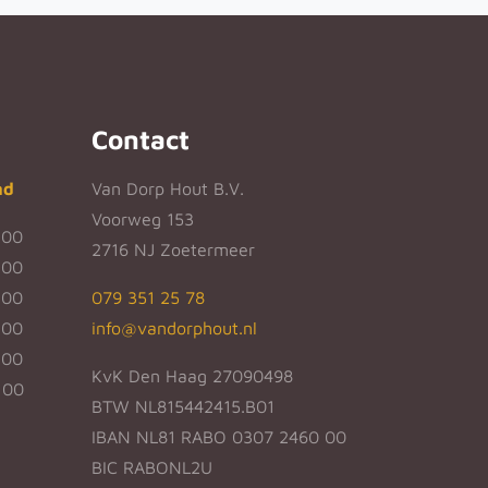
Contact
nd
Van Dorp Hout B.V.
Voorweg 153
:00
2716 NJ Zoetermeer
:00
:00
079 351 25 78
:00
info@vandorphout.nl
:00
KvK Den Haag 27090498
:00
BTW NL815442415.B01
IBAN NL81 RABO 0307 2460 00
BIC RABONL2U