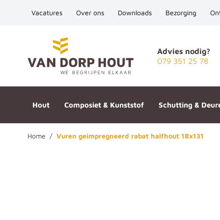
Vacatures
Over ons
Downloads
Bezorging
On
Ga naar de inhoud
Advies nodig?
079 351 25 78
Hout
Composiet & Kunststof
Schutting & Deur
Home
/
Vuren geimpregneerd rabat halfhout 18x131
Vuren geimpregneerd rabat ha