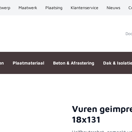
twerp
Maatwerk
Plaatsing
Klantenservice
Nieuws
C
Door
en
Plaatmateriaal
Beton & Afrastering
Dak & Isolati
Vuren geimpre
lfhout 18x131
18x131