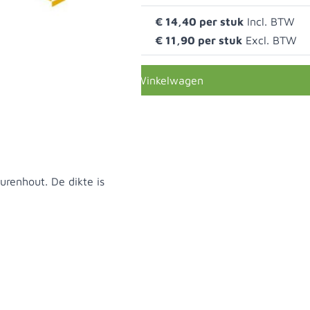
€ 14,40
0
€ 11,90
In Winkelwagen
renhout. De dikte is