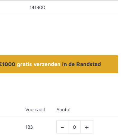
141300
 €1000
gratis verzenden
in de Randstad
Voorraad
Aantal
-
+
183