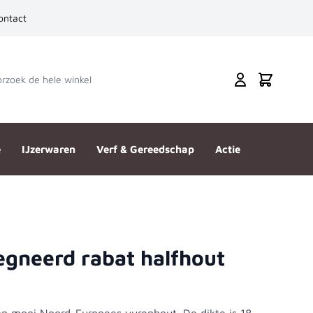
ontact
zoek de hele winkel
Cart
e
IJzerwaren
Verf & Gereedschap
Actie
gneerd rabat halfhout