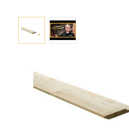
Afhalen? Kom gerust langs
Selecteer afmetingen
Selecteer de gewenste afmetingen
Rabat vuren geimpregneerd halfhout 18x131x360