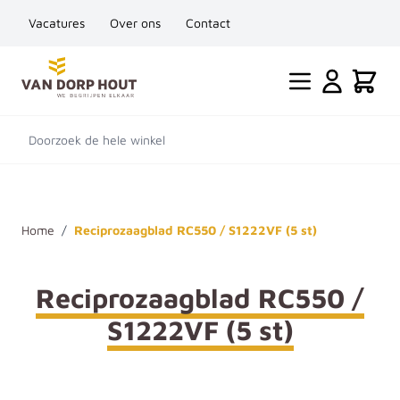
Vacatures
Over ons
Contact
Ga naar de inhoud
Cart
Doorzoek de hele winkel
Home
/
Reciprozaagblad RC550 / S1222VF (5 st)
Reciprozaagblad RC550 /
S1222VF (5 st)