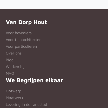
Van Dorp Hout
Voor hoveniers
Voor tuinarchitecten
Voor particulieren
Over ons
Blog
Werken bij
MVO
We Begrijpen elkaar
Ontwerp
Maatwerk
Levering in de randstad