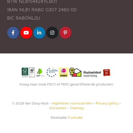
BTW NL815442415.B01
IBAN NL81 RABO 0307 2460 00
BIC RABONL2U
Vraag naar onze FSC® of PEFC gecertificeerde producten.
©
2026
Van Dorp Hout -
Algemene voorwaarden
-
Privacy policy
-
Disclaimer
-
Sitemap
Realisatie
Fruitcake