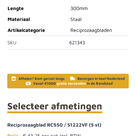
Lengte
300mm
Materiaal
Staal
Artikelcategorie
Reciprozaagbladen
SKU
621343
Afhalen? Kom gerust langs
Bezorgen in heel Nederland
Vanaf €1000
gratis verzenden
in de Randstad
Selecteer afmetingen
Reciprozaagblad RC550 / S1222VF (5 st)
Prijs:
€ 43,25