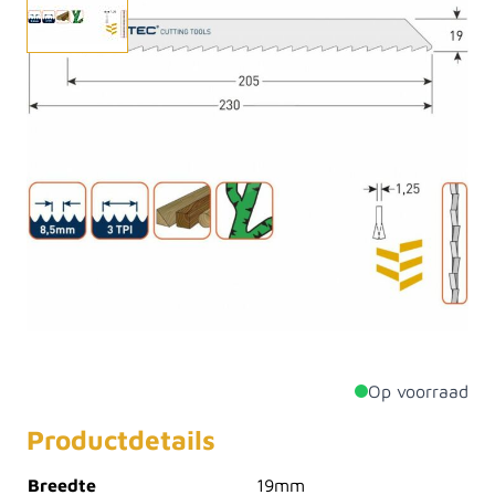
Een reciprozaag of reciprozaagmachine is een
langwerpig gereedschap, met op het einde een
zaagblad. Het zaagblad wordt heen en weer bewogen
door een elektromotor, net zoals bij de
decoupeerzaag. De reciprozaag heeft een sterkere
motor die ook meer toeren maakt dan een gewone
decoupeerzaag. De reciprozaag wordt gebruikt om
takken door te zagen, of metalen buizen, of tijdens
sloopwerkzaamheden om deurposten door te zagen,
etc.
Op voorraad
Productdetails
Breedte
19mm