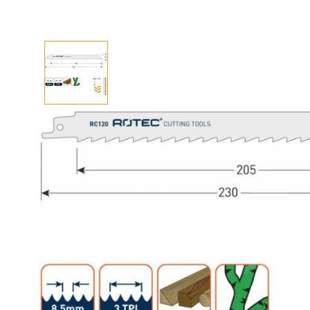
Afhalen? Kom gerust langs
Selecteer afmetingen
Selecteer de gewenste afmetingen
Reciprozaagblad RC740 / S1122EF (5 st)