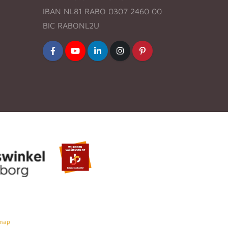
IBAN NL81 RABO 0307 2460 00
BIC RABONL2U
map