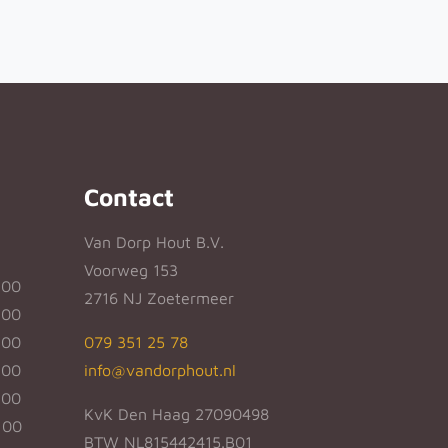
Contact
Van Dorp Hout B.V.
Voorweg 153
:00
2716 NJ Zoetermeer
:00
:00
079 351 25 78
:00
info@vandorphout.nl
:00
KvK Den Haag 27090498
:00
BTW NL815442415.B01