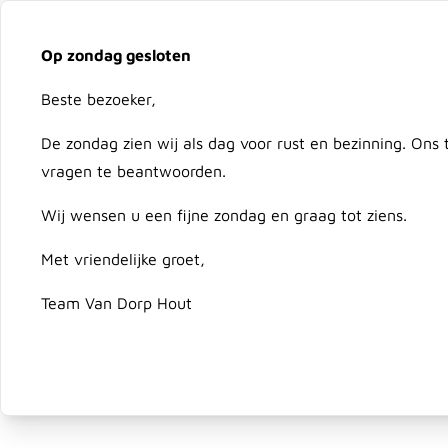
Vacatures
Over ons
Downloads
Bezorging
On
Op zondag gesloten
Ga naar de inhoud
Beste bezoeker,
Advies nodig?
079 351 25 78
De zondag zien wij als dag voor rust en bezinning. Ons
vragen te beantwoorden.
Hout
Composiet & Kunststof
Schutting & Deur
Wij wensen u een fijne zondag en graag tot ziens.
Met vriendelijke groet,
Home
/
Reciprozaagblad RC740 / S1122EF (5 st)
Team Van Dorp Hout
Reciprozaagblad RC740 / S1122