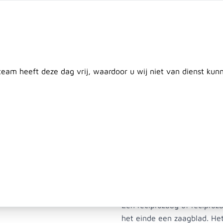
twerp
Maatwerk
Plaatsing
Klantenservice
Nieuws
C
Door
 team heeft deze dag vrij, waardoor u wij niet van dienst ku
en
Plaatmateriaal
Beton & Afrastering
Dak & Isolati
Reciprozaagbl
EF (5 st)
Een reciprozaag of recipro
het einde een zaagblad. H