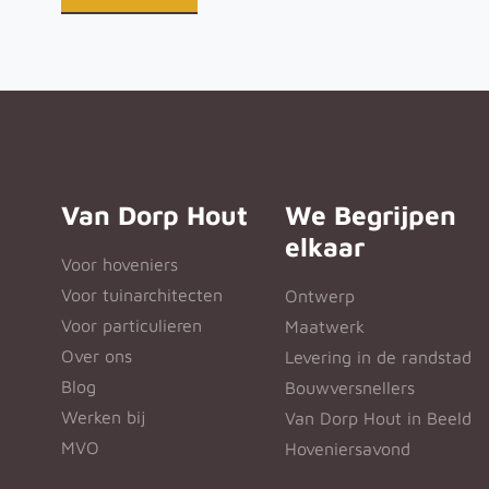
Van Dorp Hout
We Begrijpen
elkaar
Voor hoveniers
Voor tuinarchitecten
Ontwerp
Voor particulieren
Maatwerk
Over ons
Levering in de randstad
Blog
Bouwversnellers
Werken bij
Van Dorp Hout in Beeld
MVO
Hoveniersavond