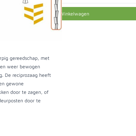
In Winkelwagen
erpig gereedschap, met
n en weer bewogen
g. De reciprozaag heeft
een gewone
ken door te zagen, of
deurposten door te