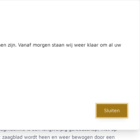
ontact
zoek de hele winkel
Cart
nnen zijn. Vanaf morgen staan wij weer klaar om al uw
e
IJzerwaren
Verf & Gereedschap
Actie
Sluiten
ad RC740 / S1122EF (5 st)
zaagmachine is een langwerpig gereedschap, met op
et zaagblad wordt heen en weer bewogen door een