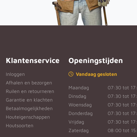
Klantenservice
Openingstijden
Inloggen
Vandaag gesloten
Afhalen en bezorgen
Maandag
07:30 tot 17
Ruilen en retourneren
Dinsdag
07:30 tot 17
Garantie en klachten
Woensdag
07:30 tot 17
Betaalmogelijkheden
Donderdag
07:30 tot 17
Houteigenschappen
Vrijdag
07:30 tot 17
Houtsoorten
Zaterdag
08:00 tot 15