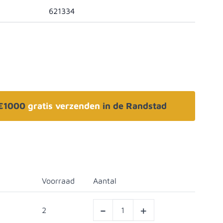
621334
 €1000
gratis verzenden
in de Randstad
Voorraad
Aantal
-
+
2