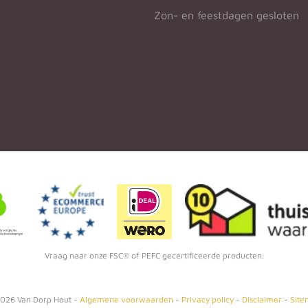
Zon- en feestdagen gesloten
Vraag naar onze FSC® of PEFC gecertificeerde producten.
026
Van Dorp Hout -
Algemene voorwaarden
-
Privacy policy
-
Disclaimer
-
Site