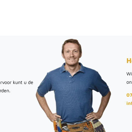
H
Wi
on
rvoor kunt u de
rden.
07
in