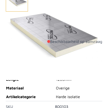
Recticel Eurothane Silver 30 mm (60x120 cm) is een
PIR-isolatieplaat met hoge isolatiewaarde voor
efficiënt isoleren met minimale opbouwhoogte.
Beschikbaarheid op aanvraag
Productdetails
Dikte
30mm
Breedte
600mm
Lengte
1200mm
Materiaal
Overige
Artikelcategorie
Harde isolatie
SKU
800103