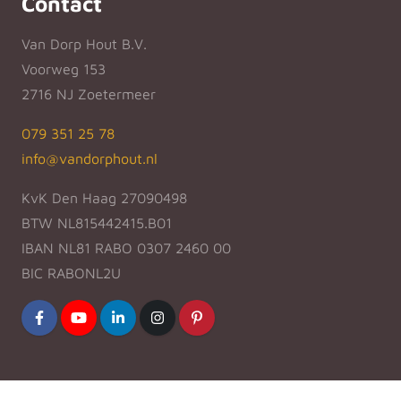
Contact
Van Dorp Hout B.V.
Voorweg 153
2716 NJ Zoetermeer
079 351 25 78
info@vandorphout.nl
KvK Den Haag 27090498
BTW NL815442415.B01
IBAN NL81 RABO 0307 2460 00
BIC RABONL2U