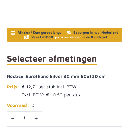
Afhalen? Kom gerust langs
Bezorgen in heel Nederland
Vanaf €1000
gratis verzenden
in de Randstad
Selecteer afmetingen
Recticel Eurothane Silver 30 mm 60x120 cm
Prijs:
€ 12,71
Excl. BTW:
€ 10,50
Voorraad:
0
-
+