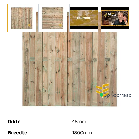
Dit stevige tuinscherm van geïmpregneerd grenenhout
is RVS geschroefd en een goede kandidaat voor uw
project! Het tuinscherm heeft 15 planken van 16x140
mm en 3 tussenregel/liggers van 16x40 voor extra
stevigheid. Doordat het scherm is geïmpregneerd, is
het bestand tegen: vocht, schimmel en rot.
Op voorraad
Productdetails
Dikte
48mm
Breedte
1800mm