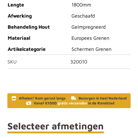
Lengte
1800mm
Afwerking
Geschaafd
Behandeling Hout
Geïmpregneerd
Materiaal
Europees Grenen
Artikelcategorie
Schermen Grenen
SKU
320010
Afhalen? Kom gerust langs
Bezorgen in heel Nederland
Vanaf €1000
gratis verzenden
in de Randstad
Selecteer afmetingen