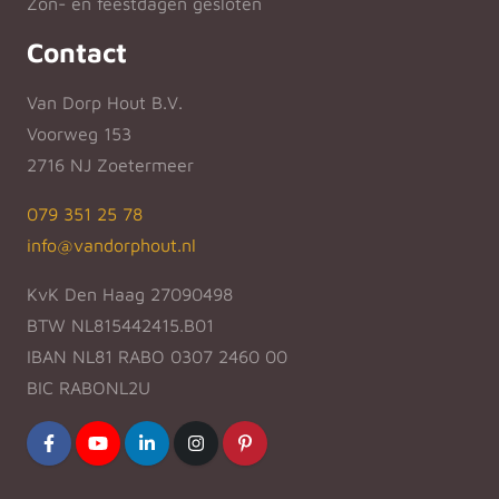
Zon- en feestdagen gesloten
Contact
Van Dorp Hout B.V.
Voorweg 153
2716 NJ Zoetermeer
079 351 25 78
info@vandorphout.nl
KvK Den Haag 27090498
BTW NL815442415.B01
IBAN NL81 RABO 0307 2460 00
BIC RABONL2U