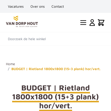
Vacatures
Over ons
Contact
Ga naar de inhoud
Cart
Doorzoek de hele winkel
Home
/
BUDGET | Rietland 1800x1800 (15+3 plank) hor/vert.
BUDGET | Rietland
1800x1800 (15+3 plank)
hor/vert.