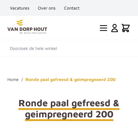
Vacatures
Over ons
Contact
Ga naar de inhoud
Cart
Doorzoek de hele winkel
Home
/
Ronde paal gefreesd & geimpregneerd 200
Ronde paal gefreesd &
geimpregneerd 200