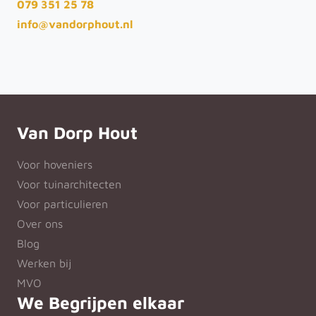
079 351 25 78
info@vandorphout.nl
Van Dorp Hout
Voor hoveniers
Voor tuinarchitecten
Voor particulieren
Over ons
Blog
Werken bij
MVO
We Begrijpen elkaar