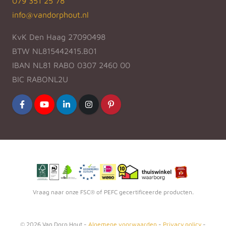
079 351 25 78
info@vandorphout.nl
KvK Den Haag 27090498
BTW NL815442415.B01
IBAN NL81 RABO 0307 2460 00
BIC RABONL2U
Vraag naar onze FSC® of PEFC gecertificeerde producten.
©
2026
Van Dorp Hout -
Algemene voorwaarden
-
Privacy policy
-