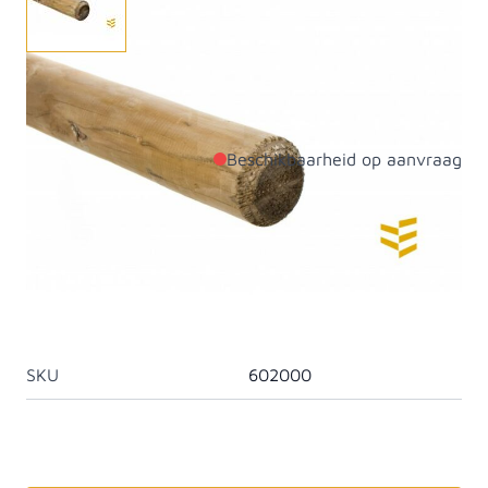
Ronde paal gefreesd en geimpregneerd met een dia
van 20 cm
Beschikbaarheid op aanvraag
Productdetails
Diameter
200mm
Materiaal
Vuren
Artikelcategorie
Palen cilindrisch
SKU
602000