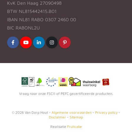
KvK Den Haag 27090498
BTW NL815442415.B01
IBAN NL81 RABO 0307 2460 00
BIC RABONL2U
Vraag naar onze FSC® of PEFC gecertificeerde producten.
©
2026
Van Dorp Hout -
Algemene voorwaarden
-
Privacy policy
-
Disclaimer
-
Sitemap
Realisatie
Fruitcake