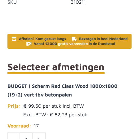
SKU
310211
Afhalen? Kom gerust langs
Bezorgen in heel Nederland
Vanaf €1000
gratis verzenden
in de Randstad
Selecteer afmetingen
BUDGET | Scherm Red Class Wood 1800x1800
(19+2) vert tbv betonpalen
Prijs:
€ 99,50
Excl. BTW:
€ 82,23
Voorraad:
17