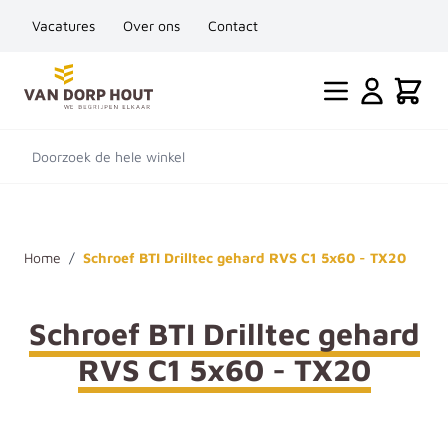
Vacatures
Over ons
Contact
Ga naar de inhoud
Cart
Doorzoek de hele winkel
Home
/
Schroef BTI Drilltec gehard RVS C1 5x60 - TX20
Schroef BTI Drilltec gehard
RVS C1 5x60 - TX20