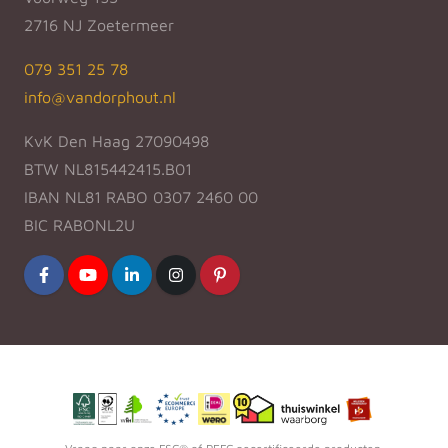
2716 NJ Zoetermeer
079 351 25 78
info@vandorphout.nl
KvK Den Haag 27090498
BTW NL815442415.B01
IBAN NL81 RABO 0307 2460 00
BIC RABONL2U