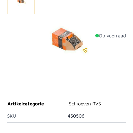
BTI schroeven. Gehard RVS. IJzersterke RVS.
Op voorraad
Productdetails
Diameter
5mm
Lengte
60mm
Aantal per verpakking
200
Materiaal
Roestvast staal
Artikelcategorie
Schroeven RVS
SKU
450506