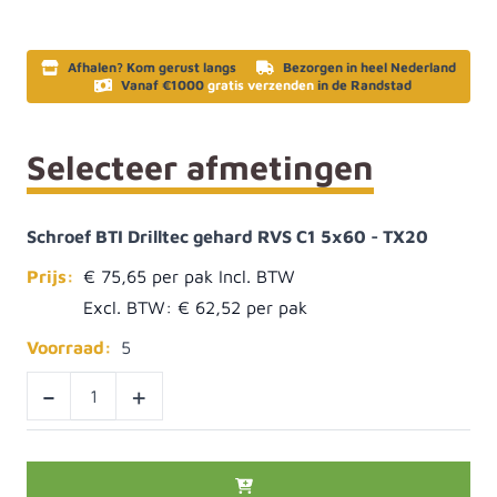
Afhalen? Kom gerust langs
Bezorgen in heel Nederland
Vanaf €1000
gratis verzenden
in de Randstad
Selecteer afmetingen
Schroef BTI Drilltec gehard RVS C1 5x60 - TX20
Prijs:
€ 75,65
Excl. BTW:
€ 62,52
Voorraad:
5
-
+