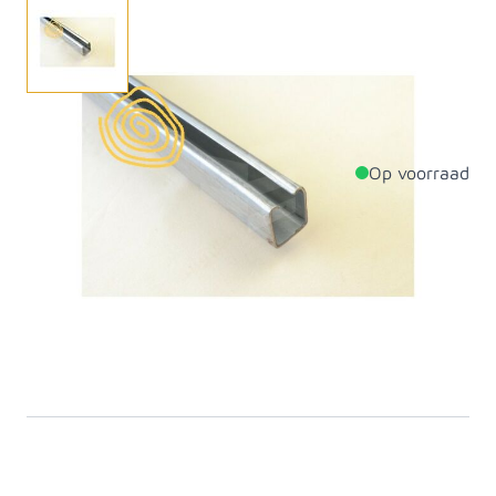
Schuifdeur - ondergeleiderail 2,5 m incl bev
Op voorraad
Productdetails
Lengte
2500mm
Materiaal
Staal
Artikelcategorie
Deurbeslag schuifdeur
SKU
488600