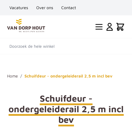
Vacatures
Over ons
Contact
Ga naar de inhoud
Cart
Doorzoek de hele winkel
Home
/
Schuifdeur - ondergeleiderail 2,5 m incl bev
Schuifdeur -
ondergeleiderail 2,5 m incl
bev