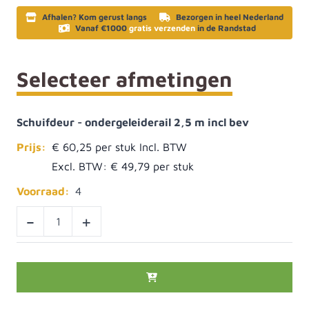
Afhalen? Kom gerust langs
Bezorgen in heel Nederland
Vanaf €1000
gratis verzenden
in de Randstad
Selecteer afmetingen
Schuifdeur - ondergeleiderail 2,5 m incl bev
Prijs:
€ 60,25
Excl. BTW:
€ 49,79
Voorraad:
4
-
+