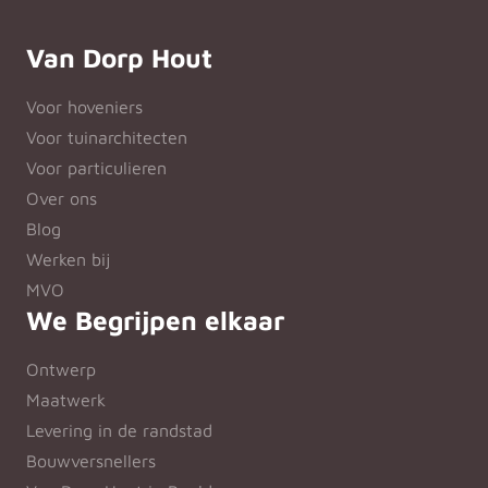
Van Dorp Hout
Voor hoveniers
Voor tuinarchitecten
Voor particulieren
Over ons
Blog
Werken bij
MVO
We Begrijpen elkaar
Ontwerp
Maatwerk
Levering in de randstad
Bouwversnellers