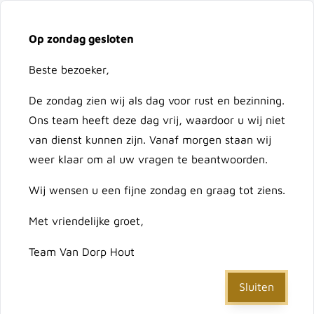
Vacatures
Over ons
Contact
Op zondag gesloten
Ga naar de inhoud
Cart
Beste bezoeker,
De zondag zien wij als dag voor rust en bezinning.
Doorzoek de hele winkel
Ons team heeft deze dag vrij, waardoor u wij niet
van dienst kunnen zijn. Vanaf morgen staan wij
weer klaar om al uw vragen te beantwoorden.
Home
Wij wensen u een fijne zondag en graag tot ziens.
/
Kies voor een schutting: de perfecte afscheiding voor
jouw tuin
Met vriendelijke groet,
Wil je een mooie én functionele schutting in je tuin?
Team Van Dorp Hout
Dan ben je hier aan het juiste adres! In deze tekst
Sluiten
leggen we uitgebreid uit wat een schutting is, welke
soorten je kunt kiezen en waarom het een slimme