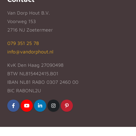
Van Dorp Hout B.V.
Voorweg 153
2716 NJ Zoetermeer
079 351 25 78
info@vandorphout.nl
KvK Den Haag 27090498
BTW NL815442415.B01
IBAN NL81 RABO 0307 2460 00
BIC RABONL2U