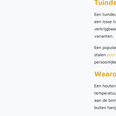
Tuinde
Een tuindeu
een losse t
verkrijgbaa
varianten.
Een populai
stalen
poor
persoonlijk
Waaro
Een houten 
temperatuur
aan de binn
buiten han