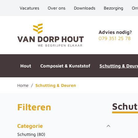
Vacatures
Over ons
Downloads
Bezorging
On
Ga naar de inhoud
Advies nodig?
079 351 25 78
Hout
Composiet & Kunststof
Schutting & Deur
Home
/
Schutting & Deuren
Schut
Filteren
Categorie
Schutting (
80
)