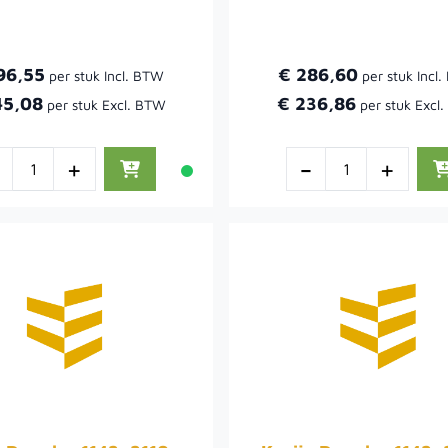
96,55
€ 286,60
45,08
€ 236,86
-
+
-
+