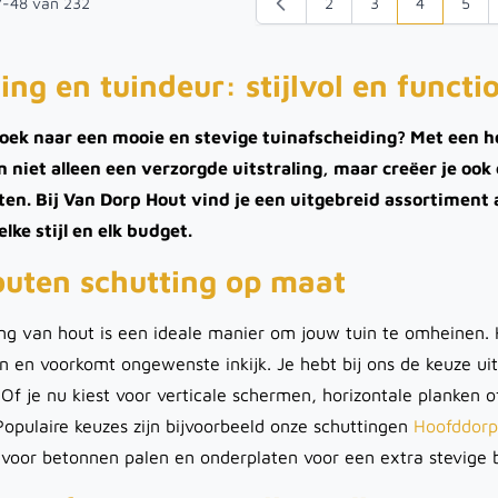
7
-
48
van
232
2
3
4
5
Pagina
Pagina
U lees mom
Pagi
ing en tuindeur: stijlvol en functi
zoek naar een mooie en stevige tuinafscheiding? Met een h
n niet alleen een verzorgde uitstraling, maar creëer je ook
ten. Bij Van Dorp Hout vind je een uitgebreid assortiment
elke stijl en elk budget.
outen schutting op maat
ng van hout is een ideale manier om jouw tuin te omheinen. 
en en voorkomt ongewenste inkijk. Je hebt bij ons de keuze uit
 Of je nu kiest voor verticale schermen, horizontale planken 
Populaire keuzes zijn bijvoorbeeld onze schuttingen
Hoofddorp
 voor betonnen palen en onderplaten voor een extra stevige 