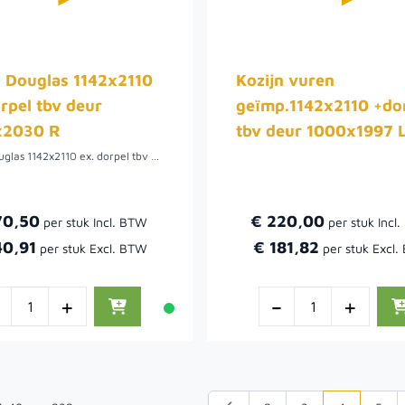
n Douglas 1142x2110
Kozijn vuren
orpel tbv deur
geïmp.1142x2110 +do
x2030 R
tbv deur 1000x1997 
Kozijn Douglas 1142x2110 ex. dorpel tbv deur 1000x2030 R.
70,50
€ 220,00
40,91
€ 181,82
-
+
-
+