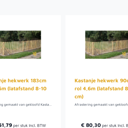
nje hekwerk 183cm
Kastanje hekwerk 9
6m (latafstand 8-10
rol 4,6m (latafstand 
cm)
Afrastering gemaakt van gekloofd Kastanjehout, die verbonden zijn door een gevlochten ijzerdraad. In combinatie met onze kastanje palen goed geschikt om te gebruiken als natuurlijke afrastering voor dierenweide of tuin. Op rollen van verschillende lengtes en in diverse hoogtes leverbaar.
51,79
€ 80,30