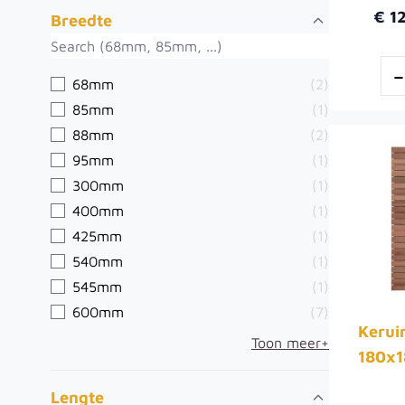
€ 1
Breedte
68mm
(2)
85mm
(1)
88mm
(2)
95mm
(1)
300mm
(1)
400mm
(1)
425mm
(1)
540mm
(1)
545mm
(1)
600mm
(7)
Kerui
Toon meer+
180x
Lengte