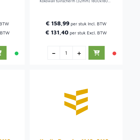
Kokowall tuinscherm (32mm) 1800x1800 (standaardscherm).
€ 158,99
€ 131,40
-
+