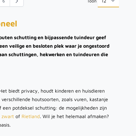
6
Toon
enteel pagina
na
Pagina
per pag
oneel
outen schutting en bijpassende tuindeur geef
 een veilige en besloten plek waar je ongestoord
 aan schuttingen, hekwerken en tuindeuren die
Het biedt privacy, houdt kinderen en huisdieren
 verschillende houtsoorten, zoals vuren, kastanje
of een potdeksel schutting: de mogelijkheden zijn
 zwart
of
Rietland
. Wil je het helemaal afmaken?
basis.