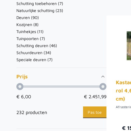
Schutting toebehoren (
7
)
Natuurlijke schutting (
23
)
Deuren (
90
)
Kozijnen (
8
)
Tuinhekjes (
11
)
Tuinpoorten (
7
)
Schutting deuren (
46
)
Schuurdeuren (
34
)
Speciale deuren (
7
)
Prijs
Kasta
rol 4,
€ 6,00
€ 2.451,99
cm)
Pas toe
232 producten
€ 1