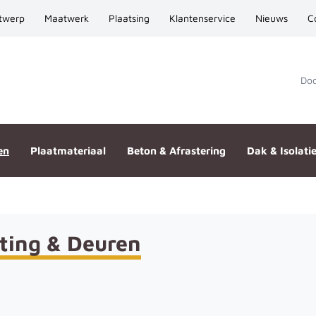
twerp
Maatwerk
Plaatsing
Klantenservice
Nieuws
C
Door
en
Plaatmateriaal
Beton & Afrastering
Dak & Isolati
ting & Deuren