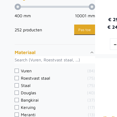
400 mm
10001 mm
€ 2
€ 2
Pas toe
252 producten
Materiaal
Vuren
(84)
Roestvast staal
(75)
Staal
(75)
Douglas
(40)
Bangkirai
(37)
Keruing
(17)
Meranti
(13)