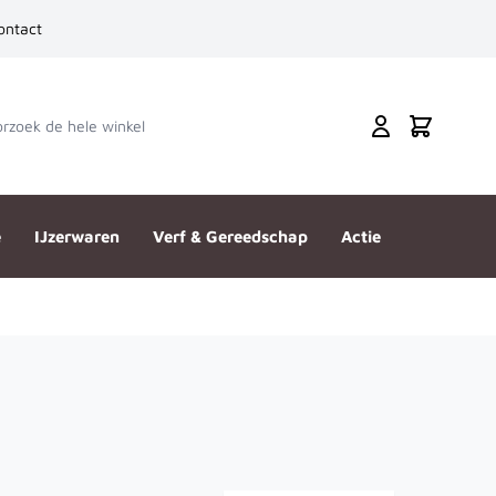
ontact
zoek de hele winkel
Cart
e
IJzerwaren
Verf & Gereedschap
Actie