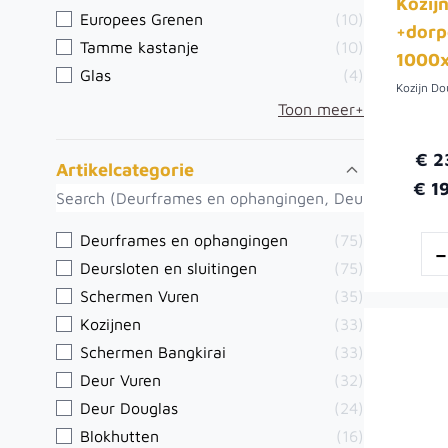
Kozij
Europees Grenen
(10)
+dorp
Tamme kastanje
(10)
1000x
Glas
(4)
Toon meer+
€ 2
Artikelcategorie
€ 1
Deurframes en ophangingen
(75)
Deursloten en sluitingen
(75)
Schermen Vuren
(35)
Kozijnen
(33)
Schermen Bangkirai
(33)
Deur Vuren
(32)
Deur Douglas
(24)
Blokhutten
(16)