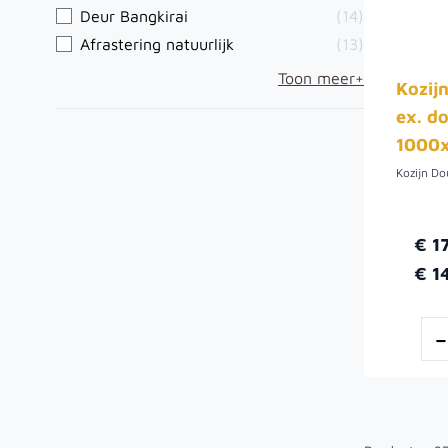
Deur Bangkirai
(14)
Afrastering natuurlijk
(13)
Toon meer+
Kozij
ex. d
1000
€ 1
€ 1