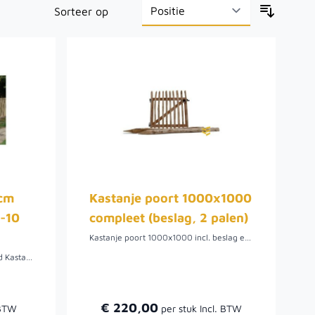
Sorteer op
0cm
Kastanje poort 1000x1000
8-10
compleet (beslag, 2 palen)
Kastanje poort 1000x1000 incl. beslag en 2 palen.De poort is gemaakt van gekloofd Kastanjehout, die verbonden zijn door duurzame, zachthouten balken. In combinatie met onze kastanje palen goed geschikt om te gebruiken als looppoort in een natuurlijke afrastering voor dierenweide of tuin.
Afrastering gemaakt van gekloofd Kastanjehout, die verbonden zijn door een gevlochten ijzerdraad. In combinatie met onze kastanje palen goed geschikt om te gebruiken als natuurlijke afrastering voor dierenweide of tuin. Op rollen van verschillende lengtes en in diverse hoogtes leverbaar.
€ 220,00