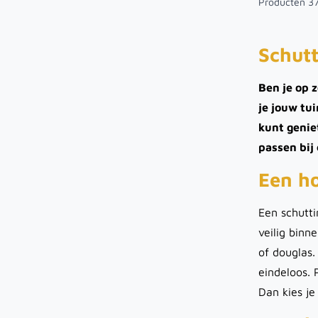
Producten
3
Schutt
Ben je op 
je jouw tui
kunt genie
passen bij 
Een h
Een schutti
veilig binn
of douglas.
eindeloos. 
Dan kies je