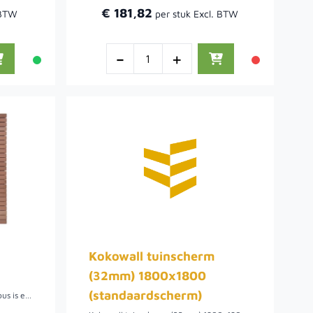
€ 181,82
-
+
Kokowall tuinscherm
(32mm) 1800x1800
(standaardscherm)
Ons Keruing tuinscherm 51 Rhombus is een unieke hardhouten scherm met glad geschaafde Rhombus latten van 13x64 mm. Het scherm is duurzaam en stijlvol, daarnaast zijn de latten dicht op elkaar zijn geplaatst is er weinig doorkijk voor extra privacy in uw tuin!Met zijn moderne uitstraling, privacy en warm karakter is dit tuinscherm onmisbaar in uw project!