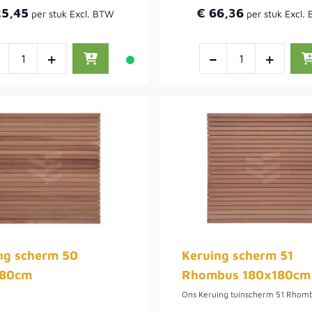
25,45
€ 66,36
-
+
-
+
ng scherm 50
Keruing scherm 51
180cm
Rhombus 180x180cm