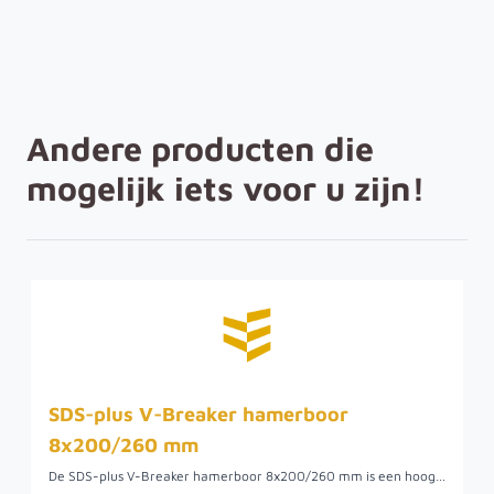
Andere producten die
mogelijk iets voor u zijn!
SDS-plus V-Breaker hamerboor
8x200/260 mm
De SDS-plus V-Breaker hamerboor 8x200/260 mm is een hoogwaardige boor, speciaal ontworpen voor krachtig en efficiënt boren in beton, metselwerk en natuursteen. Dankzij de robuuste constructie en het geavanceerde V-Breaker ontwerp levert deze boor optimale prestaties, zelfs onder de zwaarste omstandigheden.