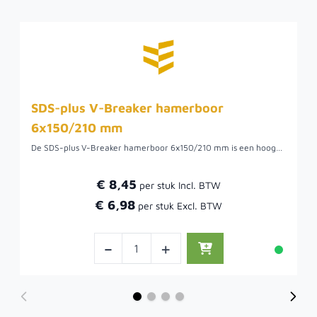
SDS-plus V-Breaker hamerboor
6x150/210 mm
De SDS-plus V-Breaker hamerboor 6x150/210 mm is een hoogwaardige boor, speciaal ontworpen voor krachtig en efficiënt boren in beton, metselwerk en natuursteen. Dankzij de robuuste constructie en het geavanceerde V-Breaker ontwerp levert deze boor optimale prestaties, zelfs onder de zwaarste omstandigheden.
€ 8,45
€ 6,98
-
+