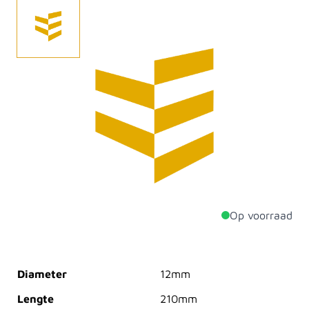
De SDS-plus V-Breaker hamerboor 12x150/210 mm is
een hoogwaardige boor, speciaal ontworpen voor
krachtig en efficiënt boren in beton, metselwerk en
natuursteen. Dankzij de robuuste constructie en het
geavanceerde V-Breaker ontwerp levert deze boor
optimale prestaties, zelfs onder de zwaarste
omstandigheden.
Op voorraad
Productdetails
Diameter
12mm
Lengte
210mm