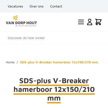
Vacatures
Over ons
Contact
Ga naar de inhoud
Cart
Doorzoek de hele winkel
Home
/
SDS-plus V-Breaker hamerboor 12x150/210 mm
SDS-plus V-Breaker
hamerboor 12x150/210
mm