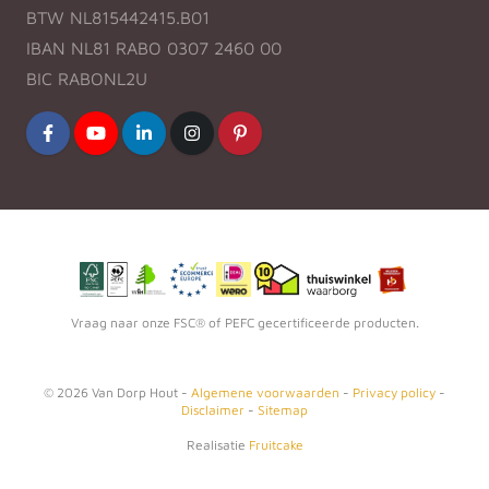
BTW NL815442415.B01
IBAN NL81 RABO 0307 2460 00
BIC RABONL2U
Vraag naar onze FSC® of PEFC gecertificeerde producten.
©
2026
Van Dorp Hout -
Algemene voorwaarden
-
Privacy policy
-
Disclaimer
-
Sitemap
Realisatie
Fruitcake