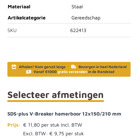
Materiaal
Staal
Artikelcategorie
Gereedschap
SKU
622413
Afhalen? Kom gerust langs
Bezorgen in heel Nederland
Vanaf €1000
gratis verzenden
in de Randstad
Selecteer afmetingen
SDS-plus V-Breaker hamerboor 12x150/210 mm
Prijs:
€ 11,80
Excl. BTW:
€ 9,75