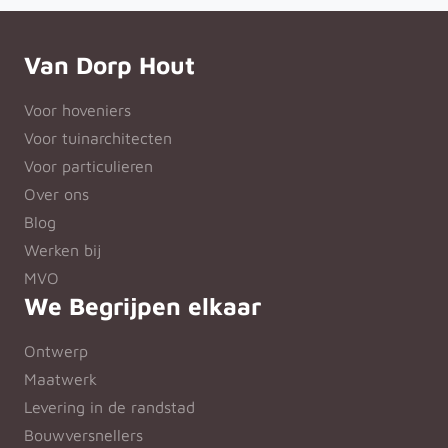
Van Dorp Hout
Voor hoveniers
Voor tuinarchitecten
Voor particulieren
Over ons
Blog
Werken bij
MVO
We Begrijpen elkaar
Ontwerp
Maatwerk
Levering in de randstad
Bouwversnellers