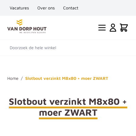
Vacatures
Over ons
Contact
Ga naar de inhoud
Cart
Doorzoek de hele winkel
Home
/
Slotbout verzinkt M8x80 + moer ZWART
Slotbout verzinkt M8x80 +
moer ZWART