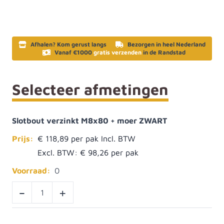
Afhalen? Kom gerust langs
Bezorgen in heel Nederland
Vanaf €1000
gratis verzenden
in de Randstad
Selecteer afmetingen
Slotbout verzinkt M8x80 + moer ZWART
Prijs:
€ 118,89
Excl. BTW:
€ 98,26
Voorraad:
0
-
+