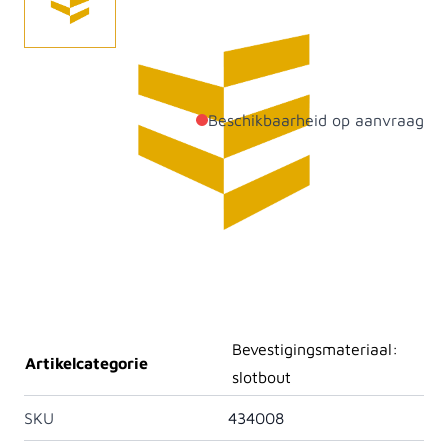
Slotbout zwart verzinkt M8x80.
Beschikbaarheid op aanvraag
Productdetails
Diameter
8mm
Lengte
80mm
Aantal per verpakking
100
Materiaal
Staal
Bevestigingsmateriaal:
Artikelcategorie
slotbout
SKU
434008