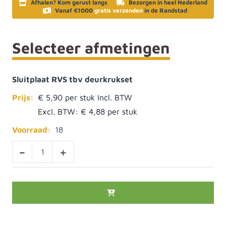
Afhalen? Kom gerust langs
Bezorgen in heel Nederland
Vanaf €1000
gratis verzenden
in de Randstad
Selecteer afmetingen
Sluitplaat RVS tbv deurkrukset
Prijs:
€ 5,90
Excl. BTW:
€ 4,88
Voorraad:
18
-
+