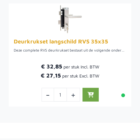
Deurkrukset langschild RVS 35x35
Deze complete RVS deurkrukset bestaat uit de volgende onderdelen:- RVS Deurkruk met schild- 35/35 cilinder met 3 sleutels- slotkast- sluitplaat- schroeven
€ 32,85
€ 27,15
-
+