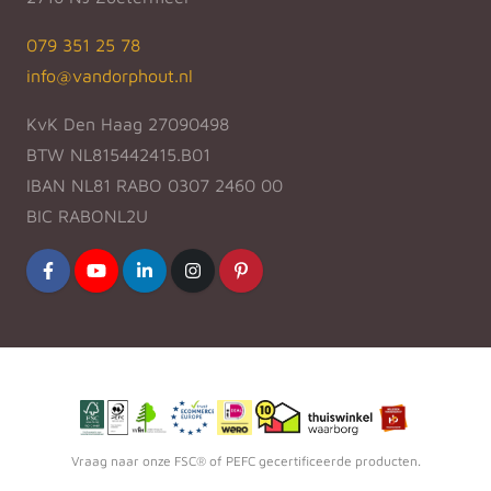
079 351 25 78
info@vandorphout.nl
KvK Den Haag 27090498
BTW NL815442415.B01
IBAN NL81 RABO 0307 2460 00
BIC RABONL2U
Vraag naar onze FSC® of PEFC gecertificeerde producten.