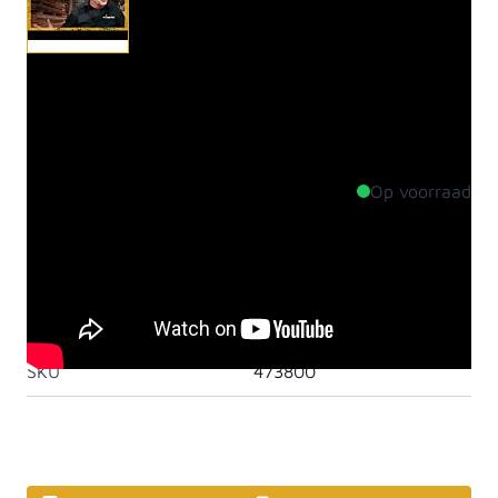
Sluitplaat RVS tbv deurkrukset. Deze sluitplaat is
alleen het plaatje waar de dagschoot en het slot in
vallen.
Op voorraad
Productdetails
Materiaal
Roestvast staal
Artikelcategorie
Deursloten en sluitingen
SKU
473800