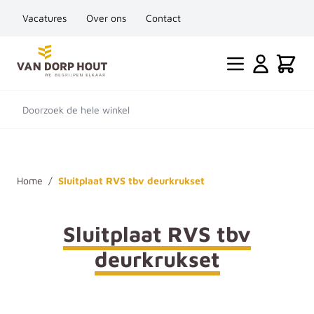
Vacatures
Over ons
Contact
Ga naar de inhoud
Cart
Doorzoek de hele winkel
Home
/
Sluitplaat RVS tbv deurkrukset
Sluitplaat RVS tbv
deurkrukset