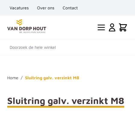
Vacatures
Over ons
Contact
Ga naar de inhoud
Cart
Doorzoek de hele winkel
Home
/
Sluitring galv. verzinkt M8
Sluitring galv. verzinkt M8