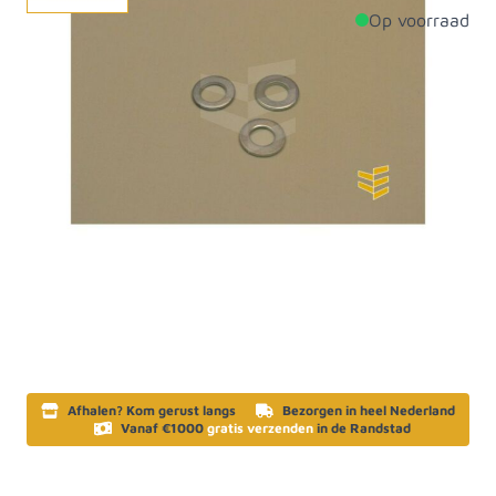
Op voorraad
Productdetails
Diameter
8mm
Aantal per verpakking
100
Materiaal
Staal
Artikelcategorie
Sluitringen
SKU
405008
Afhalen? Kom gerust langs
Bezorgen in heel Nederland
Vanaf €1000
gratis verzenden
in de Randstad