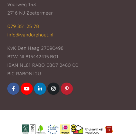
Voorweg 153
2716 NJ Zoetermeer
079 351 25 78
info@vandorphout.nl
KvK Den Haag 27090498
BTW NL815442415.B01
IBAN NL81 RABO 0307 2460 00
BIC RABONL2U