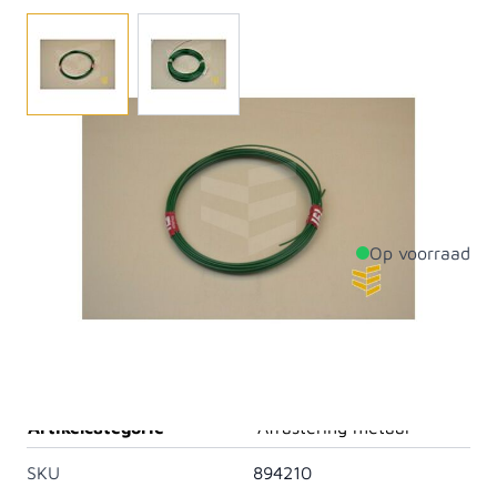
Dit gegalvaniseerde binddraad is geschikt voor het
vastzetten van klimplanten en het begeleiden van
bonen langs bamboestokken.
Op voorraad
Productdetails
Diameter
3.5mm
Materiaal
Staal
Artikelcategorie
Afrastering metaal
SKU
894210