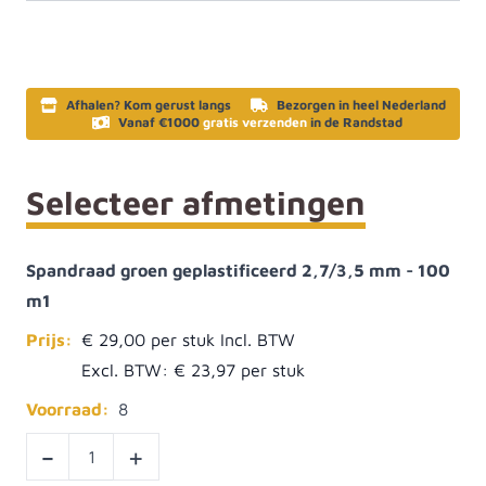
Afhalen? Kom gerust langs
Bezorgen in heel Nederland
Vanaf €1000
gratis verzenden
in de Randstad
Selecteer afmetingen
Spandraad groen geplastificeerd 2,7/3,5 mm - 100
m1
Prijs:
€ 29,00
Excl. BTW:
€ 23,97
Voorraad:
8
-
+