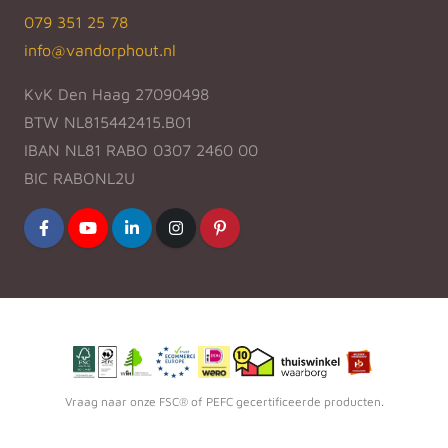
079 351 25 78
info@vandorphout.nl
KvK Den Haag 27090498
BTW NL815442415.B01
IBAN NL81 RABO 0307 2460 00
BIC RABONL2U
Vraag naar onze FSC® of PEFC gecertificeerde producten.