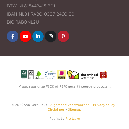
BTW NL815442415.B01
IBAN NL81 RABO 0307 2460 00
BIC RABONL2U
Vraag naar onze FSC® of PEFC gecertificeerde producten.
©
2026
Van Dorp Hout -
Algemene voorwaarden
-
Privacy policy
-
Disclaimer
-
Sitemap
Realisatie
Fruitcake