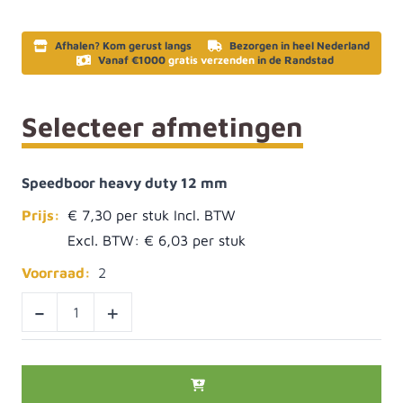
Afhalen? Kom gerust langs
Bezorgen in heel Nederland
Vanaf €1000
gratis verzenden
in de Randstad
Selecteer afmetingen
Speedboor heavy duty 12 mm
Prijs:
€ 7,30
Excl. BTW:
€ 6,03
Voorraad:
2
-
+