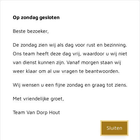
Vacatures
Over ons
Contact
Op zondag gesloten
Ga naar de inhoud
Cart
Beste bezoeker,
De zondag zien wij als dag voor rust en bezinning.
Doorzoek de hele winkel
Ons team heeft deze dag vrij, waardoor u wij niet
van dienst kunnen zijn. Vanaf morgen staan wij
weer klaar om al uw vragen te beantwoorden.
Home
/
Speedboor heavy duty 12 mm
Wij wensen u een fijne zondag en graag tot ziens.
Met vriendelijke groet,
Speedboor heavy duty 12
Team Van Dorp Hout
mm
Sluiten