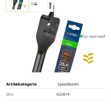
Speedboor geschikt voor het zwaardere werk.
Verkrijgbaar in diverse afmetingen.
Op voorraad
Productdetails
Diameter
12mm
Lengte
152mm
Materiaal
Staal
Artikelcategorie
Speedboren
SKU
620614