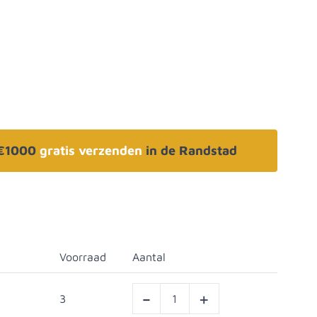
 €1000
gratis verzenden
in de Randstad
Voorraad
Aantal
-
+
3