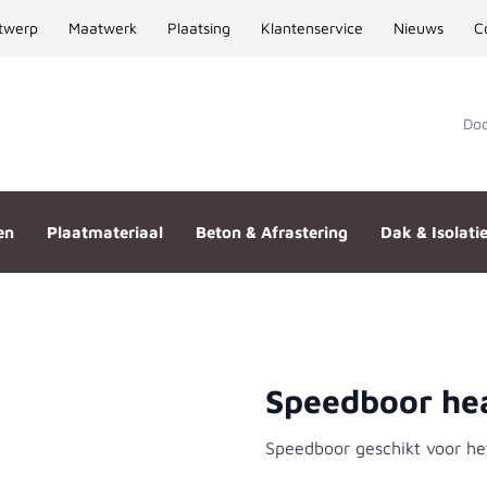
twerp
Maatwerk
Plaatsing
Klantenservice
Nieuws
C
Door
en
Plaatmateriaal
Beton & Afrastering
Dak & Isolati
Speedboor he
Speedboor geschikt voor het