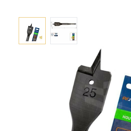
Afhalen? Kom gerust langs
Selecteer afmetingen
Selecteer de gewenste afmetingen
Speedboor heavy duty 35 mm