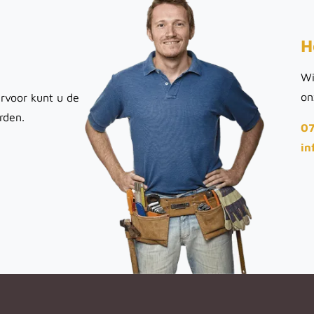
H
Wi
on
rvoor kunt u de
rden.
07
in