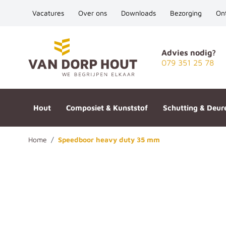
Vacatures
Over ons
Downloads
Bezorging
On
Ga naar de inhoud
Advies nodig?
079 351 25 78
Hout
Composiet & Kunststof
Schutting & Deur
Home
/
Speedboor heavy duty 35 mm
Speedboor heavy duty 35 mm