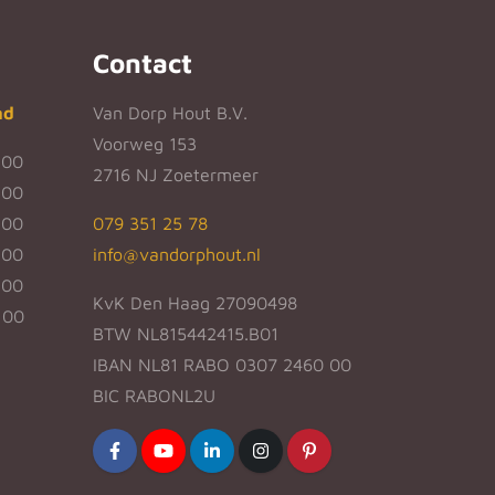
Contact
nd
Van Dorp Hout B.V.
Voorweg 153
:00
2716 NJ Zoetermeer
:00
:00
079 351 25 78
:00
info@vandorphout.nl
:00
KvK Den Haag 27090498
:00
BTW NL815442415.B01
IBAN NL81 RABO 0307 2460 00
BIC RABONL2U