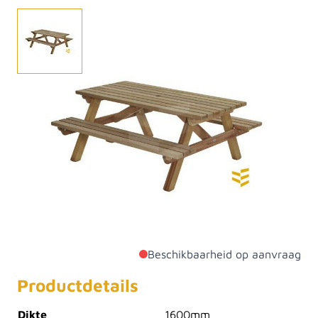
Hardhouten picknicktafel voorzien van parasolopening
van 50 mm. In 2 verschillende lengtes verkrijgbaar:
180 en 200 cm. Totale breedte 160 cm, breedte
tafelblad 85 cm, dikte hout 40 mm. Door de stevige
constructie is deze geschikt voor intensief gebruik.
Gladde schaafkwaliteit, dus geen splinters. Fabrikant
Talen Buitenmeubelen.De tafel wordt gemonteerd
geleverd.
Beschikbaarheid op aanvraag
Productdetails
Dikte
1600mm