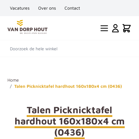
Vacatures
Over ons
Contact
Ga naar de inhoud
Cart
Doorzoek de hele winkel
Home
/
Talen Picknicktafel hardhout 160x180x4 cm (0436)
Talen Picknicktafel
hardhout 160x180x4 cm
(0436)