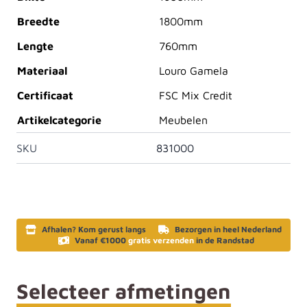
Breedte
1800mm
Lengte
760mm
Materiaal
Louro Gamela
Certificaat
FSC Mix Credit
Artikelcategorie
Meubelen
SKU
831000
Afhalen? Kom gerust langs
Bezorgen in heel Nederland
Vanaf €1000
gratis verzenden
in de Randstad
Selecteer afmetingen