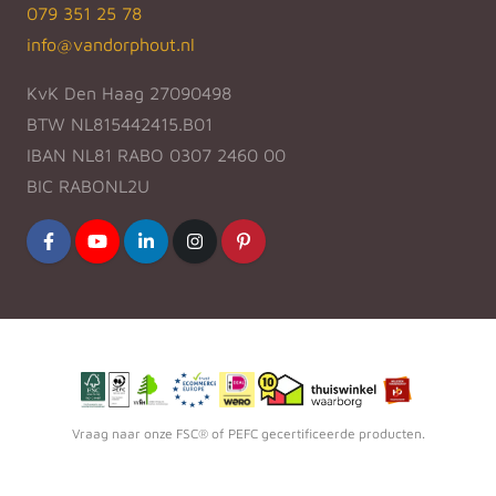
079 351 25 78
info@vandorphout.nl
KvK Den Haag 27090498
BTW NL815442415.B01
IBAN NL81 RABO 0307 2460 00
BIC RABONL2U
Vraag naar onze FSC® of PEFC gecertificeerde producten.