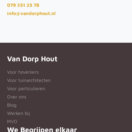
079 351 25 78
info@vandorphout.nl
Van Dorp Hout
Voor hoveniers
Voor tuinarchitecten
Voor particulieren
Over ons
Blog
Werken bij
MVO
We Begrijpen elkaar