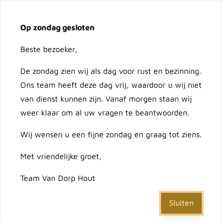
Vacatures
Over ons
Contact
Op zondag gesloten
Ga naar de inhoud
Cart
Beste bezoeker,
De zondag zien wij als dag voor rust en bezinning.
Doorzoek de hele winkel
Ons team heeft deze dag vrij, waardoor u wij niet
van dienst kunnen zijn. Vanaf morgen staan wij
weer klaar om al uw vragen te beantwoorden.
Home
/
Talen Bank Sneek 3-zits 170 cm (0741)
Wij wensen u een fijne zondag en graag tot ziens.
Met vriendelijke groet,
Talen Bank Sneek 3-zits
Team Van Dorp Hout
170 cm (0741)
Sluiten