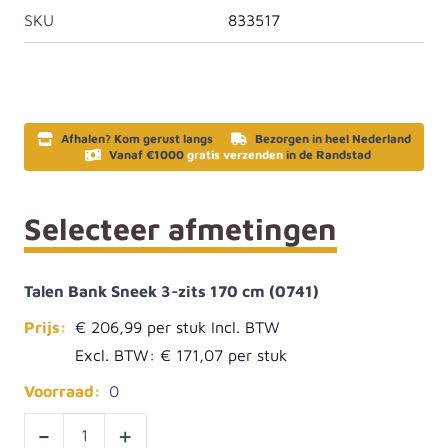
SKU
833517
Afhalen? Kom gerust langs
Bezorgen in heel Nederland
Vanaf €1000
gratis verzenden
in de Randstad
Selecteer afmetingen
Talen Bank Sneek 3-zits 170 cm (0741)
Prijs:
€ 206,99
Excl. BTW:
€ 171,07
Voorraad:
0
-
+