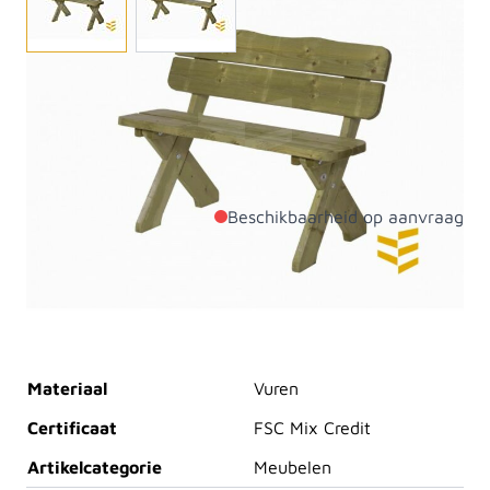
Wilt u een gezellige tuinbank? Kies voor de bank
Sneek. We kunnen ook bijbehorende kussens
meeleveren. Beschikbaar in een smallere en een
bredere versie.
Beschikbaarheid op aanvraag
Productdetails
Breedte
1700mm
Lengte
910mm
Materiaal
Vuren
Certificaat
FSC Mix Credit
Artikelcategorie
Meubelen