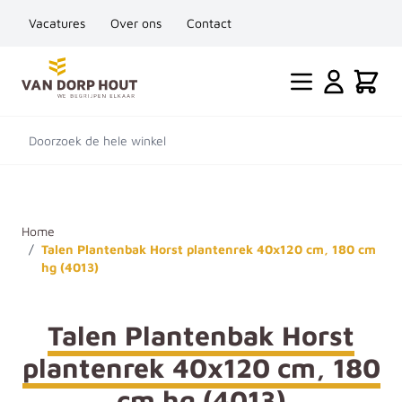
Vacatures
Over ons
Contact
Ga naar de inhoud
Cart
Doorzoek de hele winkel
Home
/
Talen Plantenbak Horst plantenrek 40x120 cm, 180 cm
hg (4013)
Talen Plantenbak Horst
plantenrek 40x120 cm, 180
cm hg (4013)