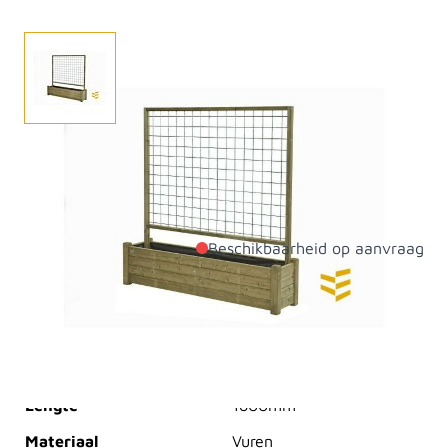
Op zoek naar een leuk plantenrek? Dan is dit wat voor
u. Bestel direct online in onze webshop. Beschikbaar in
diverse afmetingen.
Beschikbaarheid op aanvraag
Productdetails
Dikte
400mm
Breedte
1200mm
Lengte
1800mm
Materiaal
Vuren