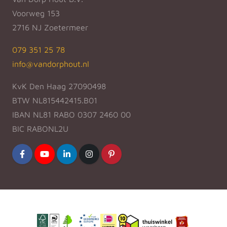
Voorweg 153
2716 NJ Zoetermeer
079 351 25 78
info@vandorphout.nl
KvK Den Haag 27090498
BTW NL815442415.B01
IBAN NL81 RABO 0307 2460 00
BIC RABONL2U