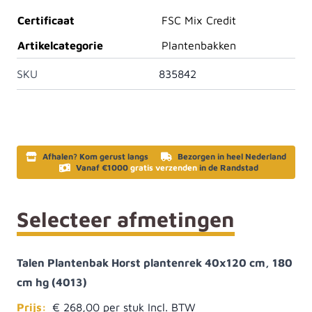
Certificaat
FSC Mix Credit
Artikelcategorie
Plantenbakken
SKU
835842
Afhalen? Kom gerust langs
Bezorgen in heel Nederland
Vanaf €1000
gratis verzenden
in de Randstad
Selecteer afmetingen
Talen Plantenbak Horst plantenrek 40x120 cm, 180
cm hg (4013)
Prijs:
€ 268,00