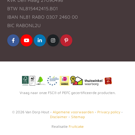
BTW NL815442415.B01
IBAN NL81 RABO 0307 2460 00
BIC RABONL2U
Vraag naar onze FSC® of PEFC gecertificeerde producten.
©
2026
Van Dorp Hout -
Algemene voorwaarden
-
Privacy policy
-
Disclaimer
-
Sitemap
Realisatie
Fruitcake