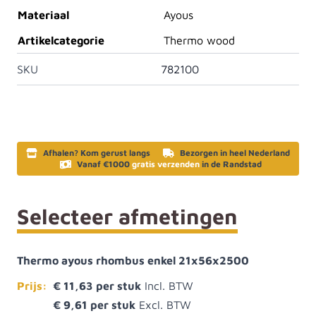
Materiaal
Ayous
Artikelcategorie
Thermo wood
SKU
782100
Afhalen? Kom gerust langs
Bezorgen in heel Nederland
Vanaf €1000
gratis verzenden
in de Randstad
Selecteer afmetingen
Thermo ayous rhombus enkel 21x56x2500
Prijs:
€ 11,63
€ 9,61