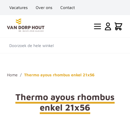
Vacatures
Over ons
Contact
Ga naar de inhoud
Cart
Doorzoek de hele winkel
Home
/
Thermo ayous rhombus enkel 21x56
Thermo ayous rhombus
enkel 21x56