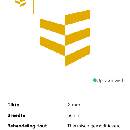
Gethermonificeerd Ayous, ook bekend als
Thermowood of Thermo Ayous, is een duurzame keuze
voor gevelbekleding. De enkel rhombus gevelbekleding
met een werkende afmeting van 21x56 biedt niet
alleen een esthetische uitstraling, maar heeft ook een
levensduur van 15 tot 20 jaar, mits op de juiste manier
toegepast en vrij van direct grondcontact.
Op voorraad
Productdetails
Dikte
21mm
Breedte
56mm
Behandeling Hout
Thermisch gemodificeerd