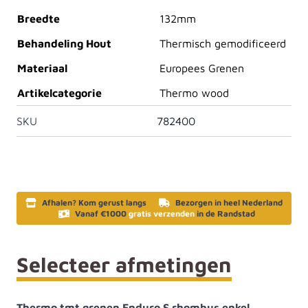
Breedte
132mm
Behandeling Hout
Thermisch gemodificeerd
Materiaal
Europees Grenen
Artikelcategorie
Thermo wood
SKU
782400
Afhalen? Kom gerust langs
Bezorgen in heel Nederland
Vanaf €1000
gratis verzenden
in de Randstad
Selecteer afmetingen
Thermo tmt grenen Enduro S rhombus enkel