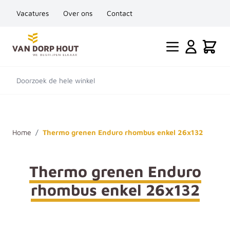
Vacatures
Over ons
Contact
Ga naar de inhoud
Cart
Doorzoek de hele winkel
Home
/
Thermo grenen Enduro rhombus enkel 26x132
Thermo grenen Enduro
rhombus enkel 26x132