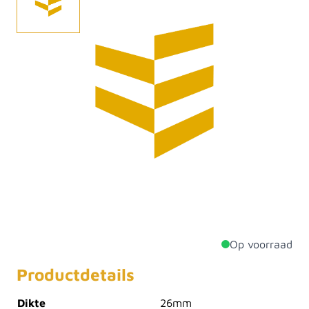
Thermo grenen, of officieel thermisch gemodificeerd
grenen, is een milieuvriendelijke zachthoutsoort. Door
een speciale warmtebehandeling is het van nature
niet duurzame grenen verduurzaamd tot een product
vergelijkbaar met hardhout. De behandeling geeft het
hout een mooie bruine kleur wat binnen twee jaar
vergrijst naar een egale kleur grijs. Daarnaast is
thermo grenen erg licht van gewicht en werkt het
nagenoeg niet. Met duurzaamheidsklasse 2 is deze
houtsoort uiterst geschikt voor gevelbekleding.
Op voorraad
Productdetails
Dikte
26mm