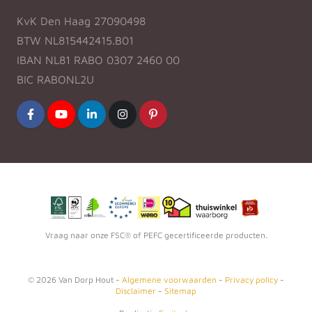
KvK Den Haag 27090498
BTW NL815442415.B01
IBAN NL81 RABO 0307 2460 00
BIC RABONL2U
Vraag naar onze FSC® of PEFC gecertificeerde producten.
©
2026
Van Dorp Hout -
Algemene voorwaarden
-
Privacy policy
-
Disclaimer
-
Sitemap