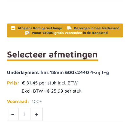
Afhalen? Kom gerust langs
Bezorgen in heel Nederland
Vanaf €1000
gratis verzenden
in de Randstad
Selecteer afmetingen
Underlayment fins 18mm 600x2440 4-zij t+g
Prijs:
€ 31,45
Excl. BTW:
€ 25,99
Voorraad:
100+
-
+