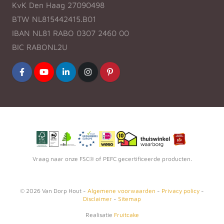
KvK Den Haag 27090498
BTW NL815442415.B01
IBAN NL81 RABO 0307 2460 00
BIC RABONL2U
Vraag naar onze FSC® of PEFC gecertificeerde producten.
©
2026
Van Dorp Hout -
Algemene voorwaarden
-
Privacy policy
-
Disclaimer
-
Sitemap
Realisatie
Fruitcake