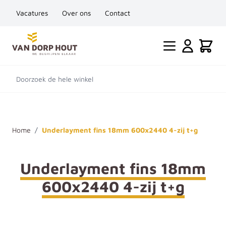
Vacatures
Over ons
Contact
Ga naar de inhoud
Cart
Doorzoek de hele winkel
Home
/
Underlayment fins 18mm 600x2440 4-zij t+g
Underlayment fins 18mm
600x2440 4-zij t+g