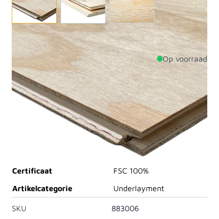
Underlayment fins 18mm 600x2440 4-zij t+g
Op voorraad
Productdetails
Dikte
18mm
Breedte
600mm
Lengte
2440mm
Materiaal
Vuren
Certificaat
FSC 100%
Artikelcategorie
Underlayment
SKU
883006