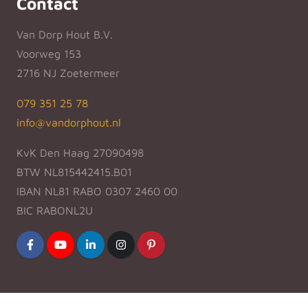
Contact
Van Dorp Hout B.V.
Voorweg 153
2716 NJ Zoetermeer
079 351 25 78
info@vandorphout.nl
KvK Den Haag 27090498
BTW NL815442415.B01
IBAN NL81 RABO 0307 2460 00
BIC RABONL2U