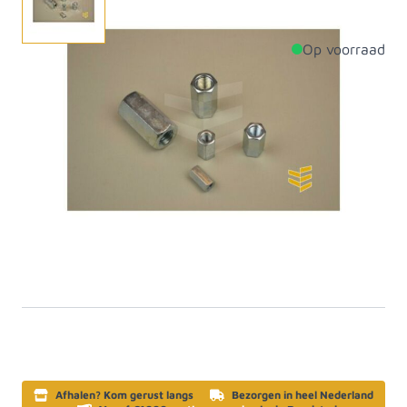
Op voorraad
Productdetails
Diameter
16mm
Aantal per verpakking
50
Materiaal
Staal
Bevestigingsmateriaal:
Artikelcategorie
diverse
SKU
BV0800
Afhalen? Kom gerust langs
Bezorgen in heel Nederland