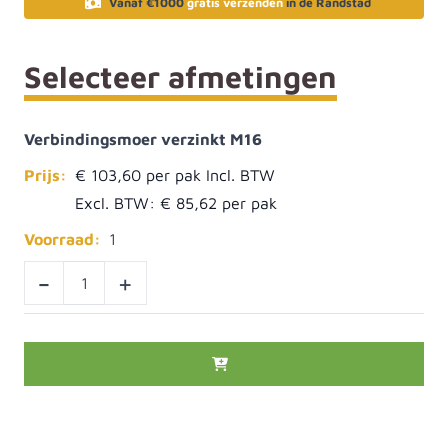
Vanaf €1000
gratis verzenden
in de Randstad
Selecteer afmetingen
Verbindingsmoer verzinkt M16
Prijs:
€ 103,60
Excl. BTW:
€ 85,62
Voorraad:
1
-
+