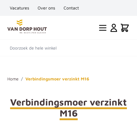
Vacatures
Over ons
Contact
Ga naar de inhoud
Cart
Doorzoek de hele winkel
Home
/
Verbindingsmoer verzinkt M16
Verbindingsmoer verzinkt
M16