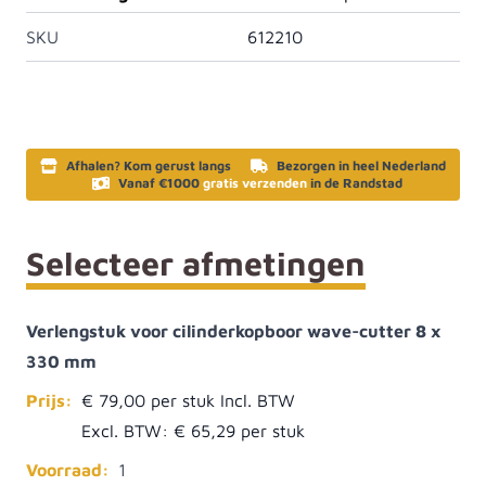
SKU
612210
Afhalen? Kom gerust langs
Bezorgen in heel Nederland
Vanaf €1000
gratis verzenden
in de Randstad
Selecteer afmetingen
Verlengstuk voor cilinderkopboor wave-cutter 8 x
330 mm
Prijs:
€ 79,00
Excl. BTW:
€ 65,29
Voorraad:
1