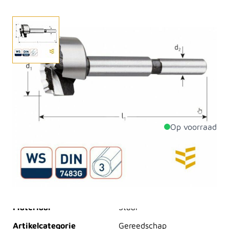
Bestel een verlengstuk voor uw cilinderboorkop.
Beschikbaar in de afmetingen 8 x 330 mm en 10 x
330 mm.
Op voorraad
Productdetails
Diameter
8mm
Lengte
330mm
Materiaal
Staal
Artikelcategorie
Gereedschap