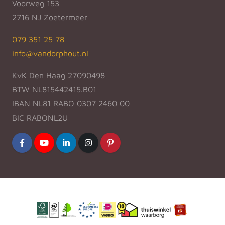
Voorweg 153
2716 NJ Zoetermeer
079 351 25 78
info@vandorphout.nl
KvK Den Haag 27090498
BTW NL815442415.B01
IBAN NL81 RABO 0307 2460 00
BIC RABONL2U