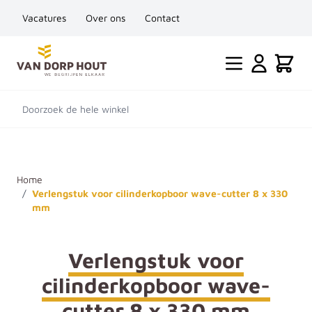
Vacatures
Over ons
Contact
Ga naar de inhoud
Cart
Doorzoek de hele winkel
Home
/
Verlengstuk voor cilinderkopboor wave-cutter 8 x 330
mm
Verlengstuk voor
cilinderkopboor wave-
cutter 8 x 330 mm