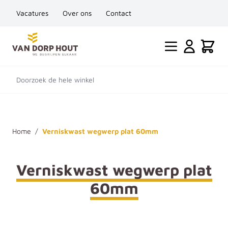
Vacatures
Over ons
Contact
Ga naar de inhoud
Cart
Doorzoek de hele winkel
Home
/
Verniskwast wegwerp plat 60mm
Verniskwast wegwerp plat
60mm