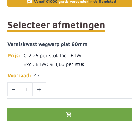
Vanaf €1000
gratis verzenden
in de Randstad
Selecteer afmetingen
Verniskwast wegwerp plat 60mm
Prijs:
€ 2,25
Excl. BTW:
€ 1,86
Voorraad:
47
-
+