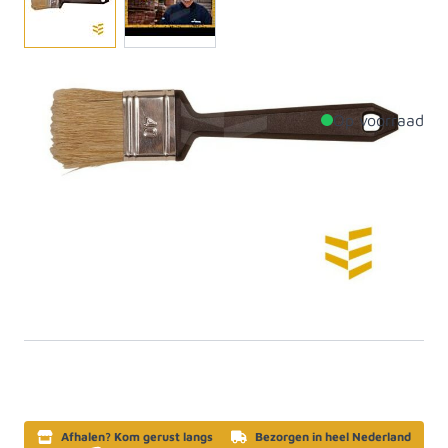
Wegwerpkwast plat model voor eenmalig gebruik.
Op voorraad
Productdetails
Breedte
60mm
Materiaal
Anders
Artikelcategorie
Kwasten en rollers
SKU
840260
Afhalen? Kom gerust langs
Bezorgen in heel Nederland