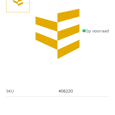
Vierkante sluitplaat thermisch verzink M20.
Op voorraad
Productdetails
Diameter
20mm
Aantal per verpakking
25
Materiaal
Staal
Artikelcategorie
Vierkante sluitplaten
SKU
406220