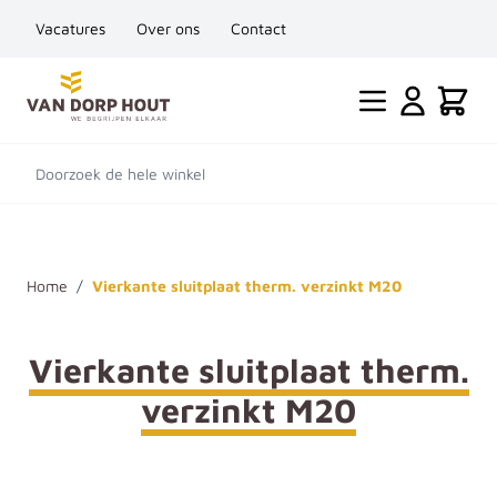
Vacatures
Over ons
Contact
Ga naar de inhoud
Cart
Doorzoek de hele winkel
Home
/
Vierkante sluitplaat therm. verzinkt M20
Vierkante sluitplaat therm.
verzinkt M20