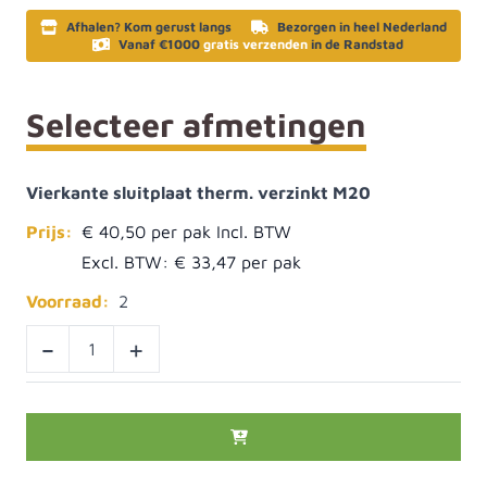
Afhalen? Kom gerust langs
Bezorgen in heel Nederland
Vanaf €1000
gratis verzenden
in de Randstad
Selecteer afmetingen
Vierkante sluitplaat therm. verzinkt M20
Prijs:
€ 40,50
Excl. BTW:
€ 33,47
Voorraad:
2
-
+