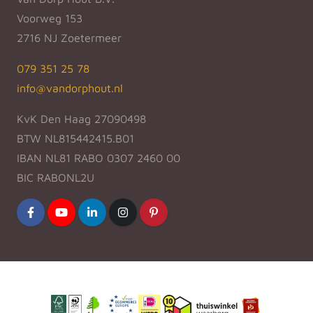
Voorweg 153
2716 NJ Zoetermeer
079 351 25 78
info@vandorphout.nl
KvK Den Haag 27090498
BTW NL815442415.B01
IBAN NL81 RABO 0307 2460 00
BIC RABONL2U