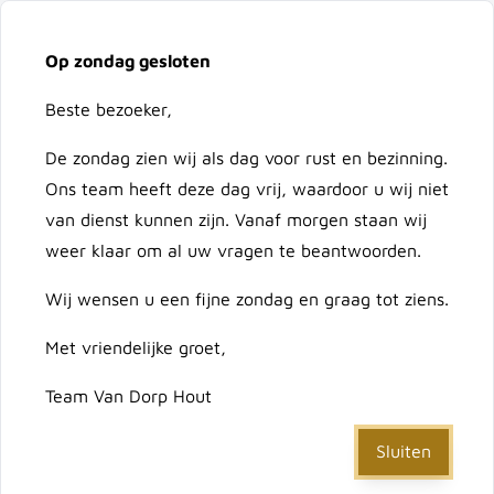
Vacatures
Over ons
Contact
Op zondag gesloten
Ga naar de inhoud
Cart
Beste bezoeker,
De zondag zien wij als dag voor rust en bezinning.
Doorzoek de hele winkel
Ons team heeft deze dag vrij, waardoor u wij niet
van dienst kunnen zijn. Vanaf morgen staan wij
weer klaar om al uw vragen te beantwoorden.
Home
/
Vuren geimpregneerd dekdeel 28x145
Wij wensen u een fijne zondag en graag tot ziens.
Met vriendelijke groet,
Vuren geimpregneerd
Team Van Dorp Hout
dekdeel 28x145
Sluiten