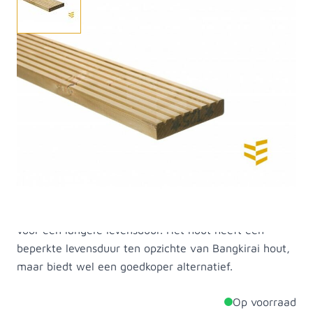
Dit vuren geimpregneerd dekdeel is van vurenhout uit
Noord-Europa. Vurenhout komt van de fijnspar en is in
Nederland de meest gebruikte naaldhoutsoort. Het is
makkelijk bewerkbaar hout en relatief goedkoop.
Vuren is niet een heel duurzaam soort hout, maar is
wel een relatief makkelijk te impregneren, verven,
beitsen en af te lakken houtsoort wat het weer erg
eenvoudig bewerkbaar maakt. Uiteraard kunnen we
dekdelen voor u op maat zagen als de gewenste maat
er niet tussen staat. De dekdelen zijn al geimpregeerd
voor een langere levensduur. Het hout heeft een
beperkte levensduur ten opzichte van Bangkirai hout,
maar biedt wel een goedkoper alternatief.
Op voorraad