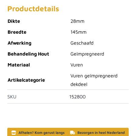
Productdetails
Dikte
28mm
Breedte
145mm
Afwerking
Geschaafd
Behandeling Hout
Geïmpregneerd
Materiaal
Vuren
Vuren geïmpregneerd
Artikelcategorie
dekdeel
SKU
152800
Afhalen? Kom gerust langs
Bezorgen in heel Nederland