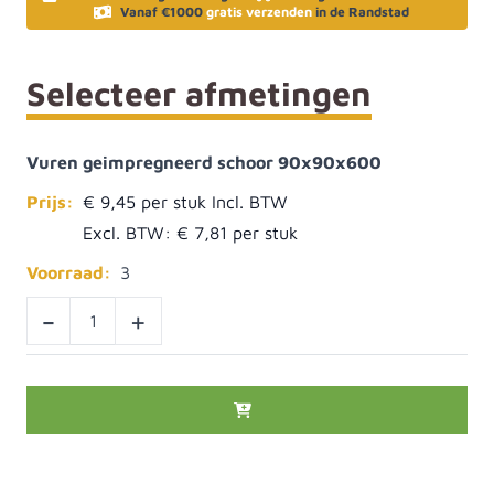
Vanaf €1000
gratis verzenden
in de Randstad
Selecteer afmetingen
Vuren geimpregneerd schoor 90x90x600
Prijs:
€ 9,45
Excl. BTW:
€ 7,81
Voorraad:
3
-
+