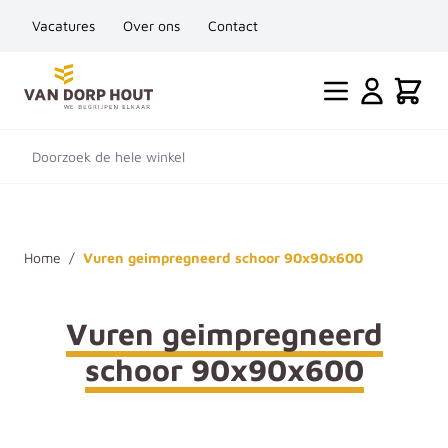
Vacatures
Over ons
Contact
Ga naar de inhoud
Cart
Doorzoek de hele winkel
Home
/
Vuren geimpregneerd schoor 90x90x600
Vuren geimpregneerd
schoor 90x90x600