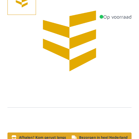
Op voorraad
Productdetails
Dikte
90mm
Breedte
90mm
Lengte
600mm
Materiaal
Vuren
Artikelcategorie
Ruiten/schoren/deksloven
SKU
658190
Afhalen? Kom gerust langs
Bezorgen in heel Nederland