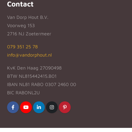
Contact
Van Dorp Hout B.V.
Voorweg 153
2716 NJ Zoetermeer
079 351 25 78
info@vandorphout.nl
KvK Den Haag 27090498
BTW NL815442415.B01
IBAN NL81 RABO 0307 2460 00
BIC RABONL2U