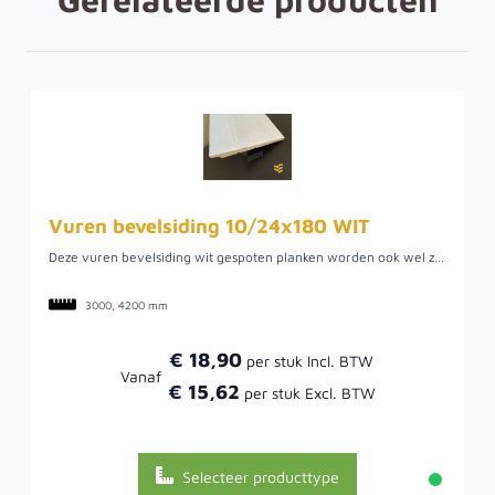
Vuren bevelsiding 10/24x180 WIT
Deze vuren bevelsiding wit gespoten planken worden ook wel zweeds rabat, ysselrabat of potdekselplanken genoemd. Dit vuren rabat heeft een geïmpregneerd onderlaag voor een langere levensduur en is vervolgens wit gespoten. De werkende breedte is 180 millimeter. Dit is de berekeningsmaat. Een voordeel van deze planken is dat ze wit gespoten zijn en niet gedompeld. Er zitten relatief weinig kwasten en noesten en de planken zijn geschikt voor bijvoorbeeld een schutting of om wanden voor een overkapping van te maken.
3000, 4200 mm
€ 18,90
Vanaf
€ 15,62
Selecteer producttype