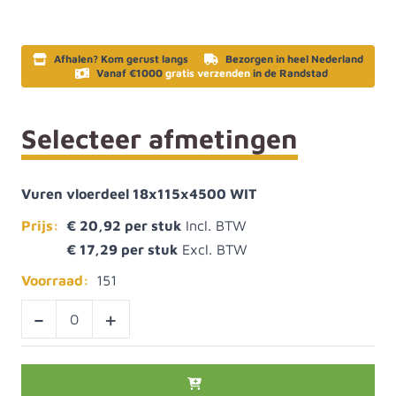
Afhalen? Kom gerust langs
Bezorgen in heel Nederland
Vanaf €1000
gratis verzenden
in de Randstad
Selecteer afmetingen
Vuren vloerdeel 18x115x4500 WIT
Prijs:
€ 20,92
€ 17,29
Voorraad:
151
-
+