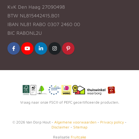
KvK Den Haag 27090498
BTW NL815442415.B01
IBAN NL81 RABO 0307 2460 00
BIC RABONL2U
Vraag naar onze FSC® of PEFC gecertificeerde producten.
©
2026
Van Dorp Hout -
Algemene voorwaarden
-
Privacy policy
-
Disclaimer
-
Sitemap
Realisatie
Fruitcake