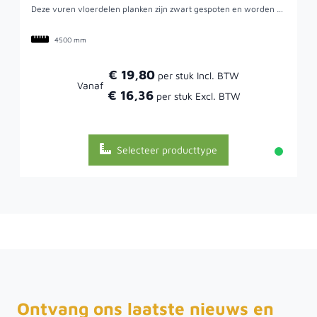
Deze vuren vloerdelen planken zijn zwart gespoten en worden ook wel 'dakbeschot planken' genoemd. Dit vuren rabat heeft een geïmpregneerde onderlaag voor een langere levensduur en is vervolgens twee keer zwart gespoten. De werkende breedte is 115 millimeter. Een voordeel van deze planken is dat ze dubbel zwart gespoten zijn en niet gedompeld. Gedompeld hout laat na verloop van tijd de originele kleur doorschemeren omdat die techniek maar een dunne laag aanbrengt. Er zitten relatief weinig kwasten en noesten in de vloerdelen, waardoor zeer geschikt voor bijvoorbeeld dakbeschot. Maar deze vloerdelen zijn ook geschikt voor een schutting of om wanden voor een overkapping van te maken. In dat geval kunnen deze zwarte vloerdelen zowel horizontaal als verticaal worden toegepast.
4500 mm
€ 19,80
Vanaf
€ 16,36
Selecteer producttype
Ontvang ons laatste nieuws en