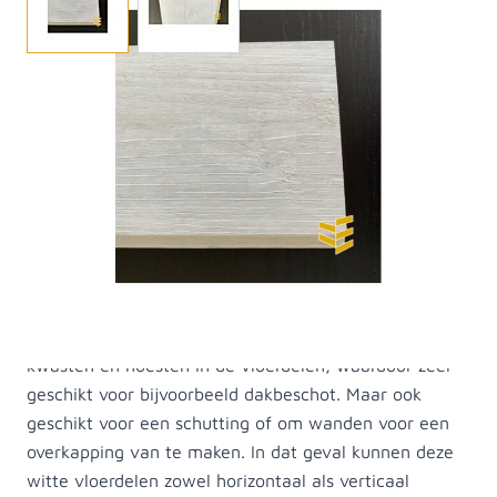
Deze vuren vloerdelen planken zijn wit gespoten en
worden ook wel 'dakbeschot planken' genoemd. Dit
vuren rabat heeft een geïmpregneerd onderlaag voor
een langere levensduur en is vervolgens twee keer wit
gespoten. De werkende breedte is 115 millimeter. Dit
is de berekeningsmaat. Een voordeel van deze planken
is dat ze wit gespoten zijn en niet gedompeld.
Gedompeld hout laat na verloop van tijd de originele
kleur doorschemeren omdat die techniek maar een
dunne laag aanbrengt. Er zitten relatief weinig
kwasten en noesten in de vloerdelen, waardoor zeer
geschikt voor bijvoorbeeld dakbeschot. Maar ook
geschikt voor een schutting of om wanden voor een
overkapping van te maken. In dat geval kunnen deze
witte vloerdelen zowel horizontaal als verticaal