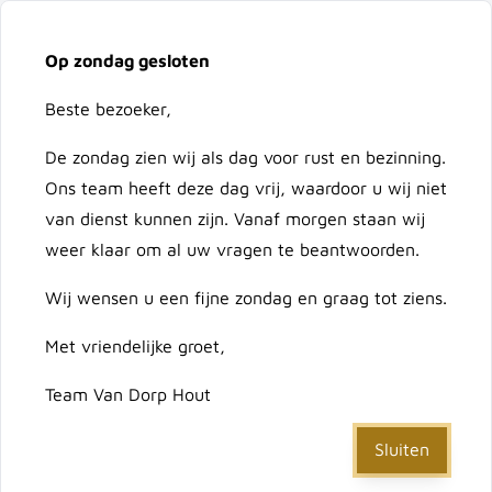
Vacatures
Over ons
Contact
Op zondag gesloten
Ga naar de inhoud
Cart
Beste bezoeker,
De zondag zien wij als dag voor rust en bezinning.
Doorzoek de hele winkel
Ons team heeft deze dag vrij, waardoor u wij niet
van dienst kunnen zijn. Vanaf morgen staan wij
weer klaar om al uw vragen te beantwoorden.
Home
/
Vuren vloerdeel 18x115 WIT
Wij wensen u een fijne zondag en graag tot ziens.
Met vriendelijke groet,
Vuren vloerdeel 18x115
Team Van Dorp Hout
WIT
Sluiten