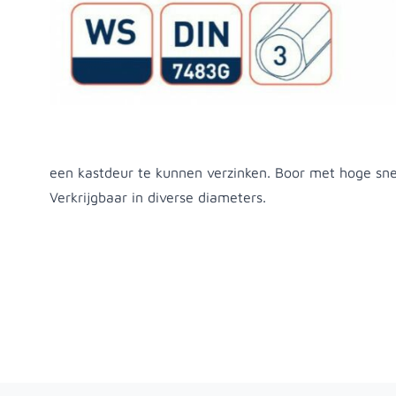
Productomschrijving
Een cilinderboor wordt gebruikt voor het boren van o
gaten met een vlakke bodem, bijvoorbeeld om een ke
een kastdeur te kunnen verzinken. Boor met hoge sne
Verkrijgbaar in diverse diameters.