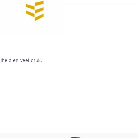
ndiepe, zuiver ronde
ukenkastscharnier in
lheid en veel druk.