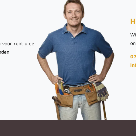
H
Wi
on
rvoor kunt u de
rden.
07
in