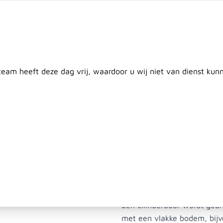
twerp
Maatwerk
Plaatsing
Klantenservice
Nieuws
C
Door
 team heeft deze dag vrij, waardoor u wij niet van dienst ku
en
Plaatmateriaal
Beton & Afrastering
Dak & Isolati
WS Cilinderk
ter 44 mm
Een cilinderboor wordt gebr
met een vlakke bodem, bijv