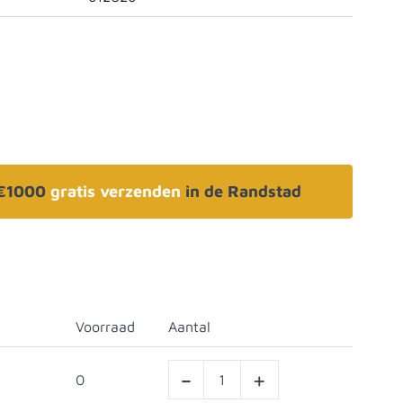
 €1000
gratis verzenden
in de Randstad
Voorraad
Aantal
-
+
0