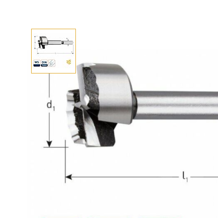
Afhalen? Kom gerust langs
Selecteer afmetingen
Selecteer de gewenste afmetingen
WS Cilinderkopboor wave-cutter 44 mm