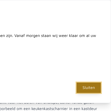
ontact
zoek de hele winkel
Cart
nnen zijn. Vanaf morgen staan wij weer klaar om al uw
e
IJzerwaren
Verf & Gereedschap
Actie
Sluiten
opboor wave-cutter 44 mm
uikt voor het boren van ondiepe, zuiver ronde gaten
oorbeeld om een keukenkastscharnier in een kastdeur