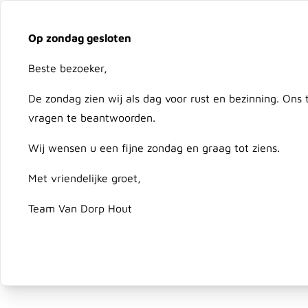
Vacatures
Over ons
Downloads
Bezorging
On
Op zondag gesloten
Ga naar de inhoud
Beste bezoeker,
Advies nodig?
079 351 25 78
De zondag zien wij als dag voor rust en bezinning. Ons
vragen te beantwoorden.
Hout
Composiet & Kunststof
Schutting & Deur
Wij wensen u een fijne zondag en graag tot ziens.
Met vriendelijke groet,
Home
/
WS Cilinderkopboor wave-cutter 44 mm
Team Van Dorp Hout
WS Cilinderkopboor wave-cut