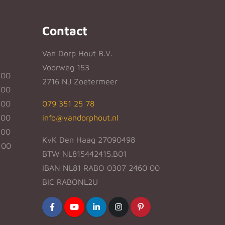
Contact
Van Dorp Hout B.V.
Voorweg 153
:00
2716 NJ Zoetermeer
:00
:00
079 351 25 78
:00
info@vandorphout.nl
:00
KvK Den Haag 27090498
:00
BTW NL815442415.B01
IBAN NL81 RABO 0307 2460 00
BIC RABONL2U