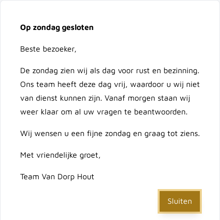
Vacatures
Over ons
Contact
Op zondag gesloten
Ga naar de inhoud
Cart
Beste bezoeker,
De zondag zien wij als dag voor rust en bezinning.
Doorzoek de hele winkel
Ons team heeft deze dag vrij, waardoor u wij niet
van dienst kunnen zijn. Vanaf morgen staan wij
weer klaar om al uw vragen te beantwoorden.
Home
/
Zeskantmoer galv. verzinkt M20
Wij wensen u een fijne zondag en graag tot ziens.
Met vriendelijke groet,
Zeskantmoer galv.
Team Van Dorp Hout
verzinkt M20
Sluiten