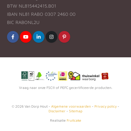
BTW NL815442415.B01
IBAN NL81 RABO 0307 2460 00
BIC RABONL2U
Vraag naar onze FSC® of PEFC gecertificeerde producten.
©
2026
Van Dorp Hout -
Algemene voorwaarden
-
Privacy policy
-
Disclaimer
-
Sitemap
Realisatie
Fruitcake