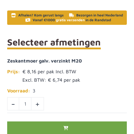
Afhalen? Kom gerust langs
Bezorgen in heel Nederland
Vanaf €1000
gratis verzenden
in de Randstad
Selecteer afmetingen
Zeskantmoer galv. verzinkt M20
Prijs:
€ 8,16
Excl. BTW:
€ 6,74
Voorraad:
3
-
+