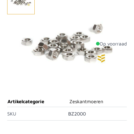
Zeskantmoer, gegalvaniseerd verzinkt (per doos).
Verkrijgbaar in diverse afmetingen.
Op voorraad
Productdetails
Diameter
20mm
Aantal per verpakking
25
Materiaal
Staal
Artikelcategorie
Zeskantmoeren
SKU
BZ2000