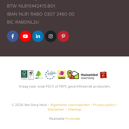
BTW NL815442415.B01
IBAN NL81 RABO 0307 2460 00
BIC RABONL2U
Vraag naar onze FSC® of PEFC gecertificeerde producten.
©
2026
Van Dorp Hout -
Algemene voorwaarden
-
Privacy policy
-
Disclaimer
-
Sitemap
Realisatie
Fruitcake