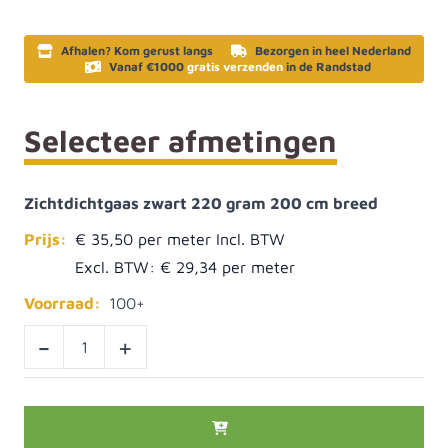
Afhalen? Kom gerust langs
Bezorgen in heel Nederland
Vanaf €1000
gratis verzenden
in de Randstad
Selecteer afmetingen
Zichtdichtgaas zwart 220 gram 200 cm breed
Prijs:
€ 35,50
Excl. BTW:
€ 29,34
Voorraad:
100+
-
+