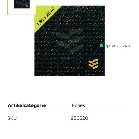
Zorg voor privacy met zichtdichtgaas van Van Dorp
Hout. Verkrijgbaar in diverse afmetingen.
Op voorraad
Productdetails
Breedte
2000mm
Lengte
1mm
Materiaal
Overig
Artikelcategorie
Folies
SKU
950520