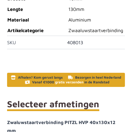
Lengte
130mm
Materiaal
Aluminium
Artikelcategorie
Zwaaluwstaartverbinding
SKU
408013
Afhalen? Kom gerust langs
Bezorgen in heel Nederland
Vanaf €1000
gratis verzenden
in de Randstad
Selecteer afmetingen
Zwaluwstaartverbinding PITZL HVP 40x130x12
mm