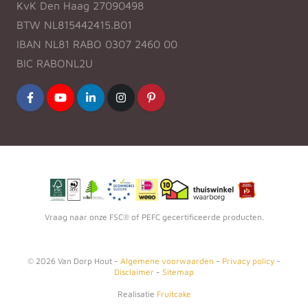
KvK Den Haag 27090498
BTW NL815442415.B01
IBAN NL81 RABO 0307 2460 00
BIC RABONL2U
Vraag naar onze FSC® of PEFC gecertificeerde producten.
©
2026
Van Dorp Hout -
Algemene voorwaarden
-
Privacy policy
-
Disclaimer
-
Sitemap
Realisatie
Fruitcake