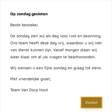
Vacatures
Over ons
Contact
Op zondag gesloten
Ga naar de inhoud
Cart
Beste bezoeker,
De zondag zien wij als dag voor rust en bezinning.
Doorzoek de hele winkel
Ons team heeft deze dag vrij, waardoor u wij niet
van dienst kunnen zijn. Vanaf morgen staan wij
weer klaar om al uw vragen te beantwoorden.
Home
Wij wensen u een fijne zondag en graag tot ziens.
/
Zwaluwstaartverbinding PITZL HVP 40x130x12 mm
Met vriendelijke groet,
Zwaluwstaartverbinding
Team Van Dorp Hout
PITZL HVP 40x130x12 mm
Sluiten