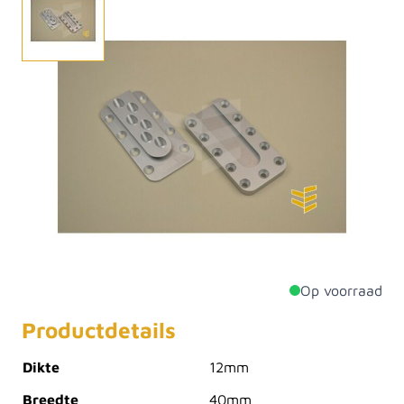
De zwaluwstaartverbinding is de ideale oplossing om
uw balken onzichtbaar te verbinden. Deze traditionele
houtverbindingstechniek zorgt voor een stevige en
duurzame constructie. Met zijn unieke vorm en
nauwkeurige pasvorm biedt de
zwaluwstaartverbinding een esthetisch aantrekkelijke
oplossing voor zowel functionele als decoratieve
toepassingen.
Op voorraad
Productdetails
Dikte
12mm
Breedte
40mm