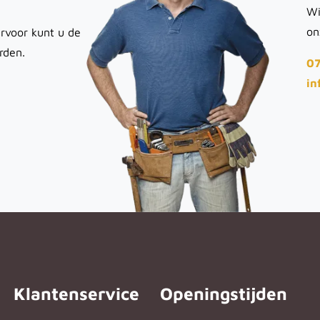
Wi
on
rvoor kunt u de
rden.
07
in
Klantenservice
Openingstijden