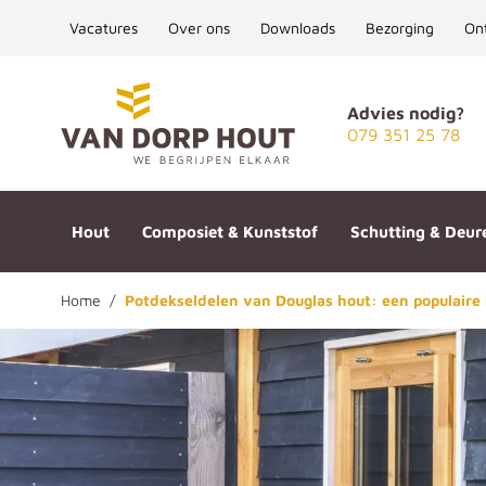
Vacatures
Over ons
Downloads
Bezorging
On
Ga naar de inhoud
Advies nodig?
079 351 25 78
Hout
Composiet & Kunststof
Schutting & Deur
Home
/
Potdekseldelen van Douglas hout: een populaire