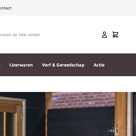
ontact
zoek de hele winkel
Cart
e
IJzerwaren
Verf & Gereedschap
Actie