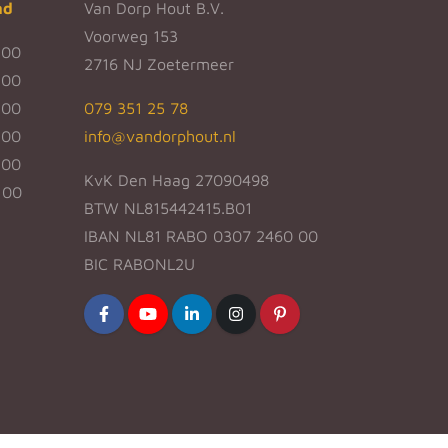
nd
Van Dorp Hout B.V.
Voorweg 153
:00
2716 NJ Zoetermeer
:00
:00
079 351 25 78
:00
info@vandorphout.nl
:00
KvK Den Haag 27090498
:00
BTW NL815442415.B01
IBAN NL81 RABO 0307 2460 00
BIC RABONL2U