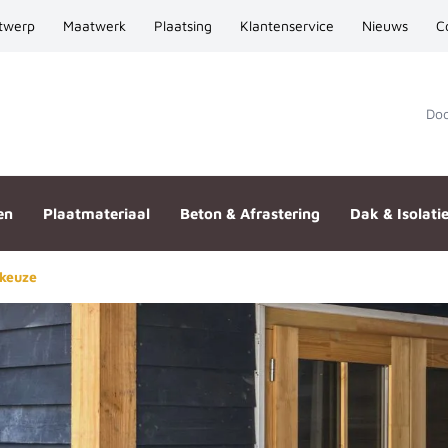
twerp
Maatwerk
Plaatsing
Klantenservice
Nieuws
C
Door
en
Plaatmateriaal
Beton & Afrastering
Dak & Isolati
 keuze