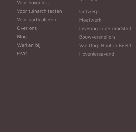
Voor hoveniers
Voor tuinarchitecten
Ontwerp
Voor particulieren
Maatwerk
Over ons
Levering in de randstad
Blog
Bouwversnellers
Werken bij
Van Dorp Hout in Beeld
MVO
Hoveniersavond