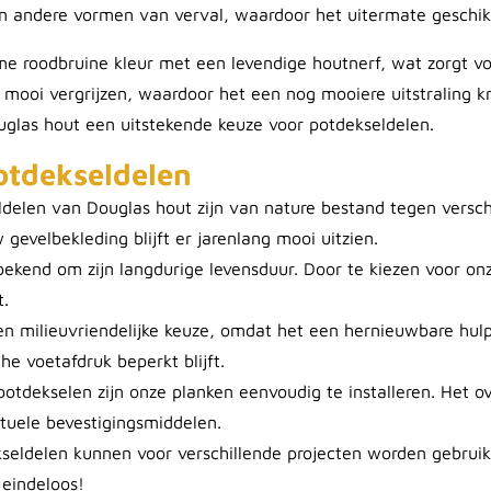
 andere vormen van verval, waardoor het uitermate geschikt
 roodbruine kleur met een levendige houtnerf, wat zorgt voo
t mooi vergrijzen, waardoor het een nog mooiere uitstraling k
las hout een uitstekende keuze voor potdekseldelen.
otdekseldelen
ldelen van Douglas hout zijn van nature bestand tegen versc
 gevelbekleding blijft er jarenlang mooi uitzien.
bekend om zijn langdurige levensduur. Door te kiezen voor onz
t.
en milieuvriendelijke keuze, omdat het een hernieuwbare hulp
e voetafdruk beperkt blijft.
 potdekselen zijn onze planken eenvoudig te installeren. Het
tuele bevestigingsmiddelen.
seldelen kunnen voor verschillende projecten worden gebruikt
 eindeloos!