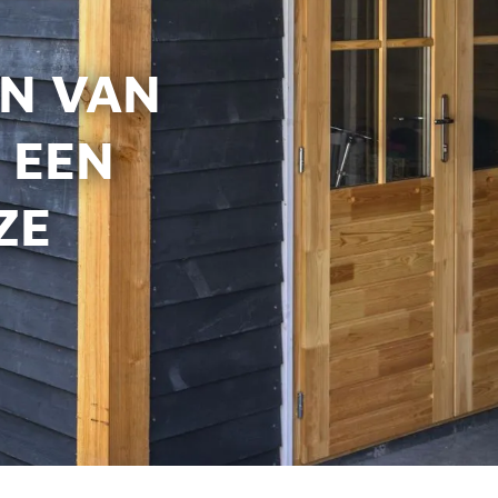
N VAN
 EEN
ZE