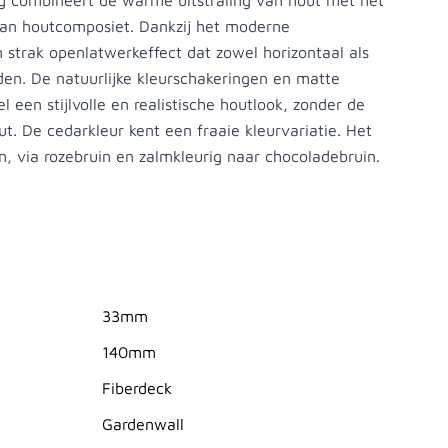
 combineert de warme uitstraling van hout met het
an houtcomposiet. Dankzij het moderne
 strak openlatwerkeffect dat zowel horizontaal als
den. De natuurlijke kleurschakeringen en matte
 een stijlvolle en realistische houtlook, zonder de
ut. De cedarkleur kent een fraaie kleurvariatie. Het
in, via rozebruin en zalmkleurig naar chocoladebruin.
33mm
140mm
Fiberdeck
Gardenwall