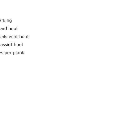
erking
aard hout
oals echt hout
assief hout
es per plank