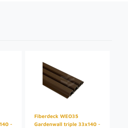
Fiberdeck WEO35
F
140 -
Gardenwall triple 33x140 -
Ga