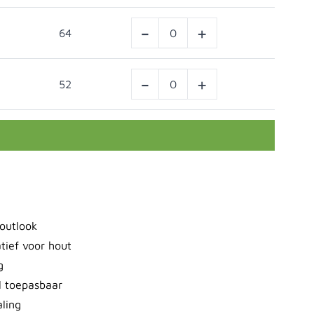
-
+
64
-
+
52
outlook
tief voor hout
g
l toepasbaar
aling