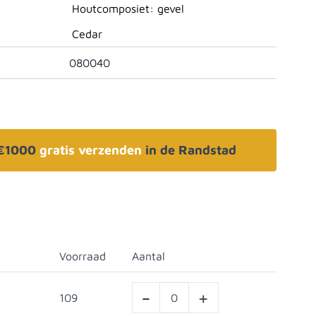
Houtcomposiet: gevel
Cedar
080040
 €1000
gratis verzenden
in de Randstad
Voorraad
Aantal
-
+
109