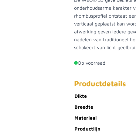
De WEO® 35 gevelbekleding
onderhoudsarme karakter v
rhombusprofiel ontstaat een
verticaal geplaatst kan wor
afwerking geven iedere gevel
nadelen van traditioneel ho
schakeert van licht geelbru
Op voorraad
Productdetails
Dikte
Breedte
Materiaal
Productlijn