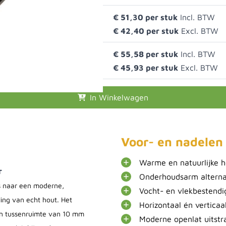
- Cedar
€ 51,30
€ 42,40
- Cedar
€ 55,58
€ 45,93
In Winkelwagen
Voor- en nadelen
Warme en natuurlijke h
r
Onderhoudsarm alterna
s naar een moderne,
Vocht- en vlekbestendi
ing van echt hout. Het
Horizontaal én verticaa
en tussenruimte van 10 mm
Moderne openlat uitstr