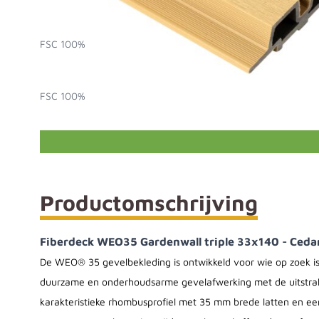
Fiberdeck WEO35 Gardenwall triple 33x140x3600 
FSC 100%
Fiberdeck WEO35 Gardenwall triple 33x140x3900 
FSC 100%
Productomschrijving
Fiberdeck WEO35 Gardenwall triple 33x140 - Ceda
De WEO® 35 gevelbekleding is ontwikkeld voor wie op zoek i
duurzame en onderhoudsarme gevelafwerking met de uitstral
karakteristieke rhombusprofiel met 35 mm brede latten en e