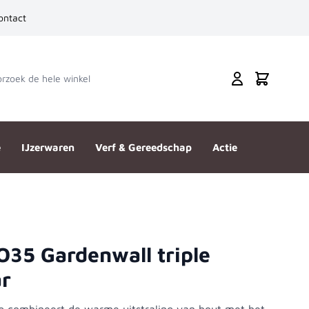
ontact
zoek de hele winkel
Cart
e
IJzerwaren
Verf & Gereedschap
Actie
35 Gardenwall triple
ar