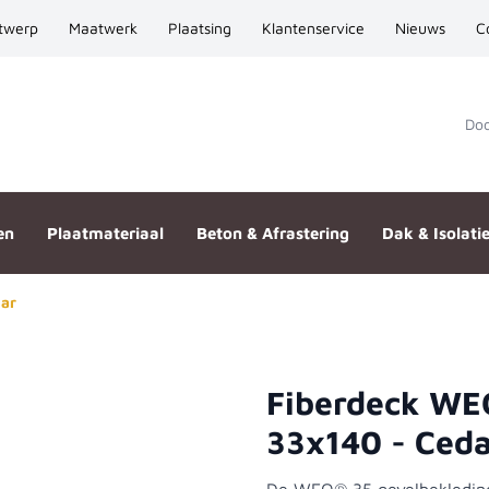
twerp
Maatwerk
Plaatsing
Klantenservice
Nieuws
C
Door
en
Plaatmateriaal
Beton & Afrastering
Dak & Isolati
dar
Fiberdeck WEO
riple 33x140 - Cedar
33x140 - Ced