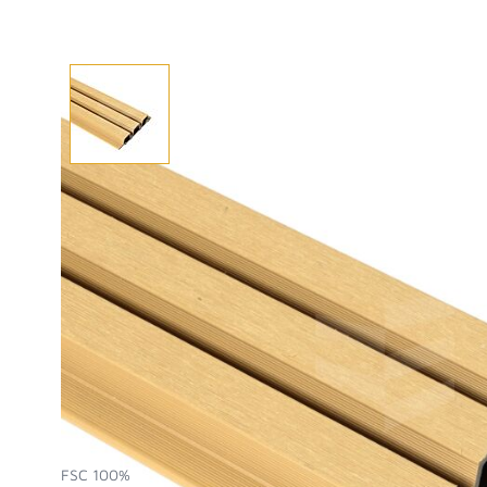
Afhalen? Kom gerust langs
Selecteer afmetingen
Selecteer de gewenste afmetingen
Fiberdeck WEO35 Gardenwall triple 33x140x2900 
FSC 100%