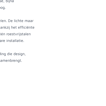
e, bijna
oog.
len. De lichte maar
ankzij het efficiënte
én roestvrijstalen
re installatie.
ng die design,
 samenbrengt.