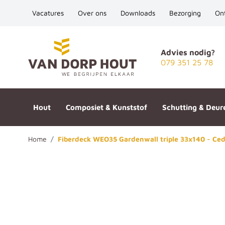
Vacatures
Over ons
Downloads
Bezorging
On
Ga naar de inhoud
Advies nodig?
079 351 25 78
Hout
Composiet & Kunststof
Schutting & Deur
Home
/
Fiberdeck WEO35 Gardenwall triple 33x140 - Ce
Fiberdeck WEO35 Gardenwall t