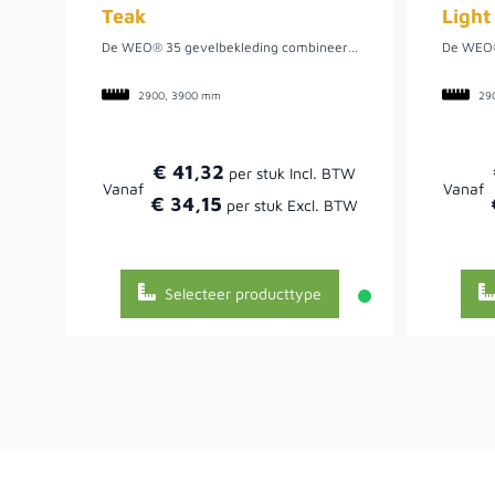
Teak
Light
Dit is een aluminium F-profiel voor de bevestiging en afwerking van Fiberdeck WEO Rhombus Red Cedar gevelbekleding. Het zorgt voor een strakke aansluiting en een professionele afwerking van uw gevelproject.
De WEO® 35 gevelbekleding combineert de warme uitstraling van hout met het onderhoudsarme karakter van houtcomposiet. Dankzij het moderne rhombusprofiel ontstaat een strak openlatwerkeffect dat zowel horizontaal als verticaal geplaatst kan worden. De natuurlijke kleurschakeringen en matte afwerking geven iedere gevel een stijlvolle en realistische houtlook, zonder de nadelen van traditioneel hout. Wil je zeker de uitstraling van natuurlijk hout, dan is deze teakkleur een goede keuze met zijn warme, natuurlijke houtkleur. Deze bestaat uit een rijke variatie aan tinten, variërend van goudbruin tot amber. Het heeft een subtiele oranjebruine ondertoon.
2900, 3900 mm
29
€ 41,32
Vanaf
Vanaf
€ 34,15
Selecteer producttype