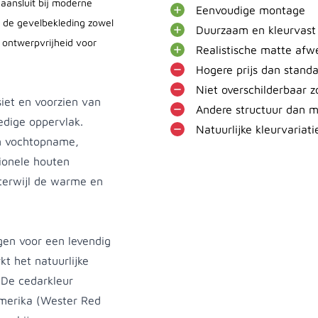
 aansluit bij moderne
Eenvoudige montage
n de gevelbekleding zowel
Duurzaam en kleurvast
e ontwerpvrijheid voor
Realistische matte afw
Hogere prijs dan stand
Niet overschilderbaar z
iet en voorzien van
Andere structuur dan m
dige oppervlak.
Natuurlijke kleurvariati
en vochtopname,
tionele houten
terwijl de warme en
gen voor een levendig
kt het natuurlijke
. De cedarkleur
Amerika (Wester Red