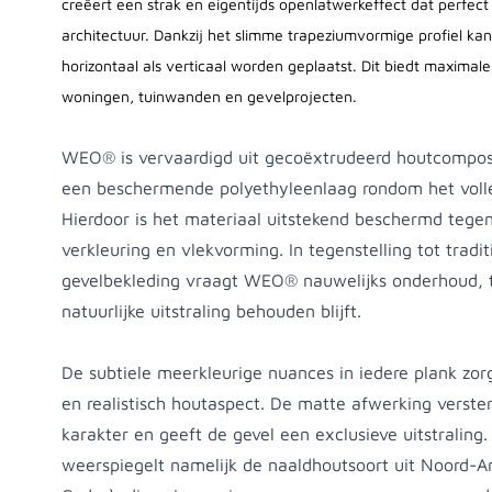
creëert een strak en eigentijds openlatwerkeffect dat perfect
architectuur. Dankzij het slimme trapeziumvormige profiel ka
horizontaal als verticaal worden geplaatst. Dit biedt maximal
woningen, tuinwanden en gevelprojecten.
WEO® is vervaardigd uit gecoëxtrudeerd houtcompos
een beschermende polyethyleenlaag rondom het volle
Hierdoor is het materiaal uitstekend beschermd teg
verkleuring en vlekvorming. In tegenstelling tot tradi
gevelbekleding vraagt WEO® nauwelijks onderhoud, 
natuurlijke uitstraling behouden blijft.
De subtiele meerkleurige nuances in iedere plank zor
en realistisch houtaspect. De matte afwerking verster
karakter en geeft de gevel een exclusieve uitstraling
weerspiegelt namelijk de naaldhoutsoort uit Noord-