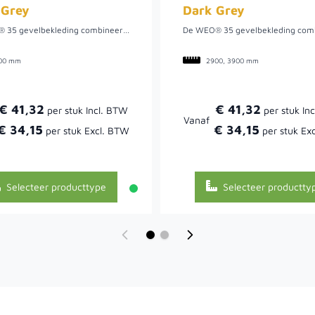
 Grey
Dark Grey
De WEO® 35 gevelbekleding combineert de warme uitstraling van hout met het onderhoudsarme karakter van houtcomposiet. Dankzij het moderne rhombusprofiel ontstaat een strak openlatwerkeffect dat zowel horizontaal als verticaal geplaatst kan worden. De natuurlijke kleurschakeringen en matte afwerking geven iedere gevel een stijlvolle en realistische houtlook, zonder de nadelen van traditioneel hout. Wil je een frisse lichte uitstraling in je tuin, dan is deze light grey Fiberdeck Premium Gardenwall de juiste oplossing voor jou.
00 mm
2900, 3900 mm
€ 41,32
€ 41,32
Vanaf
€ 34,15
€ 34,15
Selecteer producttype
Selecteer productty