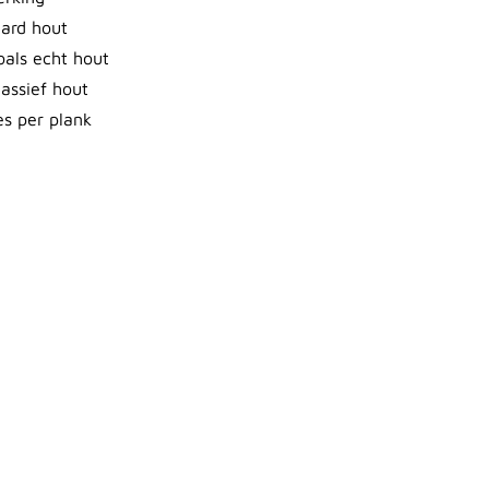
aard hout
oals echt hout
assief hout
es per plank