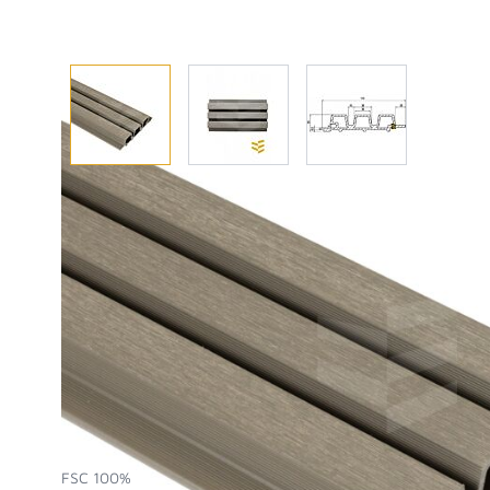
Afhalen? Kom gerust langs
Selecteer afmetingen
Selecteer de gewenste afmetingen
Fiberdeck WEO35 Gardenwall triple 33x140x2900 -
FSC 100%