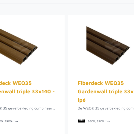
rdeck WEO35
Fiberdeck WEO35
nwall triple 33x140 -
Gardenwall triple 33x
Ipé
De WEO® 35 gevelbekleding combineert de warme uitstraling van hout met het onderhoudsarme karakter van houtcomposiet. Dankzij het moderne rhombusprofiel ontstaat een strak openlatwerkeffect dat zowel horizontaal als verticaal geplaatst kan worden. De natuurlijke kleurschakeringen en matte afwerking geven iedere gevel een stijlvolle en realistische houtlook, zonder de nadelen van traditioneel hout. Wil je zeker de uitstraling van natuurlijk hout, dan is deze teakkleur een goede keuze met zijn warme, natuurlijke houtkleur. Deze bestaat uit een rijke variatie aan tinten, variërend van goudbruin tot amber. Het heeft een subtiele oranjebruine ondertoon.
00, 3900 mm
3600, 3900 mm