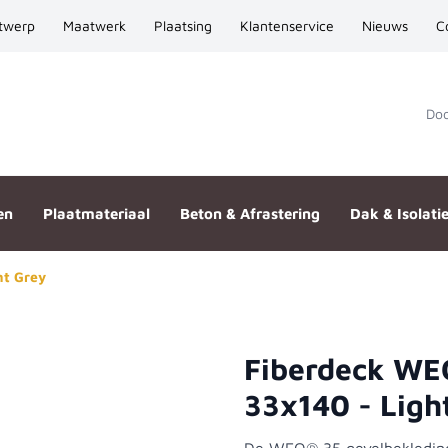
twerp
Maatwerk
Plaatsing
Klantenservice
Nieuws
C
Door
en
Plaatmateriaal
Beton & Afrastering
Dak & Isolati
ht Grey
Fiberdeck WEO
iple 33x140 - Light Grey
33x140 - Ligh