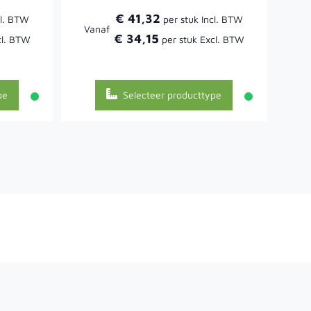
€ 41,32
Vanaf
Va
€ 34,15
pe
Selecteer producttype