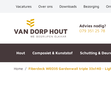
Vacatures
Over ons
Downloads
Bezorging
On
Ga naar de inhoud
Advies nodig?
079 351 25 78
Hout
Composiet & Kunststof
Schutting & Deur
Home
/
Fiberdeck WEO35 Gardenwall triple 33x140 - Lig
Fiberdeck WEO35 Gardenwall tr