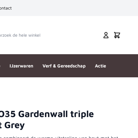
ontact
zoek de hele winkel
Cart
e
IJzerwaren
Verf & Gereedschap
Actie
35 Gardenwall triple
t Grey