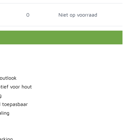
0
Niet op voorraad
outlook
tief voor hout
g
l toepasbaar
aling
erking