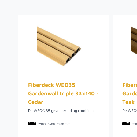
Fiberdeck WEO35
Fibe
Gardenwall triple 33x140 -
Garde
Cedar
Teak
De WEO® 35 gevelbekleding combineert de warme uitstraling van hout met het onderhoudsarme karakter van houtcomposiet. Dankzij het moderne rhombusprofiel ontstaat een strak openlatwerkeffect dat zowel horizontaal als verticaal geplaatst kan worden. De natuurlijke kleurschakeringen en matte afwerking geven iedere gevel een stijlvolle en realistische houtlook, zonder de nadelen van traditioneel hout. De cedarkleur kent een fraaie kleurvariatie. Het schakeert van licht geelbruin, via rozebruin en zalmkleurig naar chocoladebruin.
2900, 3600, 3900 mm
29