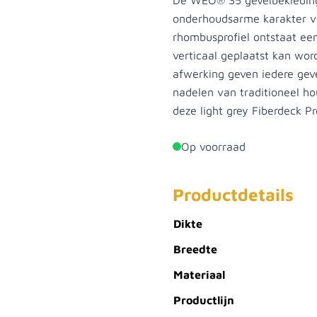
De WEO® 35 gevelbekleding
onderhoudsarme karakter v
rhombusprofiel ontstaat een
verticaal geplaatst kan wor
afwerking geven iedere gevel
nadelen van traditioneel hout
deze light grey Fiberdeck P
Op voorraad
Productdetails
Dikte
Breedte
Materiaal
Productlijn