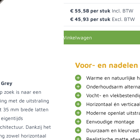
 Light Grey
€ 55,58
€ 45,93
In Winkelwagen
Voor- en nadelen
Warme en natuurlijke h
 Grey
Onderhoudsarm alterna
p zoek is naar een
Vocht- en vlekbestendi
g met de uitstraling
Horizontaal én verticaa
et 35 mm brede latten
Moderne openlat uitstr
eigentijds
Eenvoudige montage
chitectuur. Dankzij het
Duurzaam en kleurvast
ng zowel horizontaal
Realistische matte afw