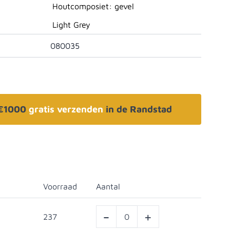
Houtcomposiet: gevel
Light Grey
080035
 €1000
gratis verzenden
in de Randstad
Voorraad
Aantal
-
+
237