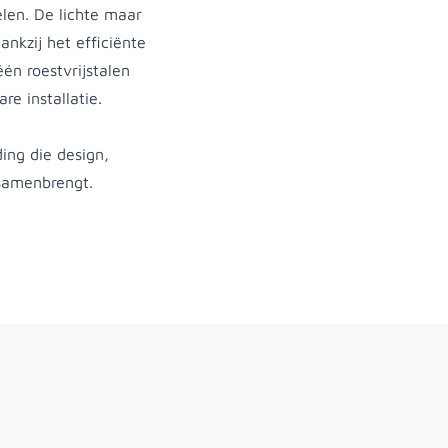
len. De lichte maar
ankzij het efficiënte
én roestvrijstalen
re installatie.
ng die design,
 samenbrengt.