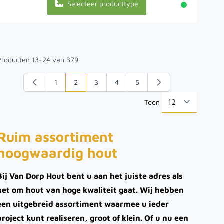
Selecteer producttype
Producten
13
-
24
van
379
1
2
3
4
5
Pagina
U lees momenteel pagina
Pagina
Pagina
Pagina
Toon
per pa
Ruim assortiment
hoogwaardig hout
Bij Van Dorp Hout bent u aan het juiste adres als
het om hout van hoge kwaliteit gaat. Wij hebben
een uitgebreid assortiment waarmee u ieder
project kunt realiseren, groot of klein. Of u nu een