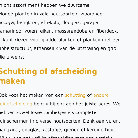
In ons assortiment hebben we duurzame
vlonderplanken in vele houtsoorten, waaronder
accoya, bangkirai, afri‑kulu, douglas, garapa,
tamarindo, vuren, eiken, massaranduba en fiberdeck.
U kunt kiezen voor gladde planken of planken met een
ribbelstructuur, afhankelijk van de uitstraling en grip
die u wenst.
Schutting of afscheiding
maken
Ook voor het maken van een
schutting
of
andere
tuinafscheiding
bent u bij ons aan het juiste adres. We
hebben zowel losse tuinhekjes als complete
tuinschermen in diverse houtsoorten. Denk aan vuren,
bangkirai, douglas, kastanje, grenen of keruing hout.