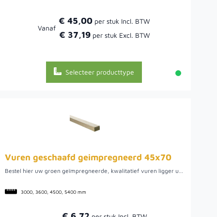
€ 45,00
Vanaf
€ 37,19
Selecteer producttype
Vuren geschaafd geimpregneerd 45x70
Bestel hier uw groen geïmpregneerde, kwalitatief vuren ligger uit Noord-Europa. We hebben een ruime voorraad in diverse lengtes. Het ruime assortiment maakt het mogelijk om de verschillende lengtes te combineren om een optimaal zaagrendement te behalen. Doordat het vurenhout uit Noord-Europa komt, is het van een mooie kwaliteit. Hier kan het hout namelijk rustig groeien wat uiteindelijk een rustige en stabiele balk oplevert.
3000, 3600, 4500, 5400 mm
€ 6,72