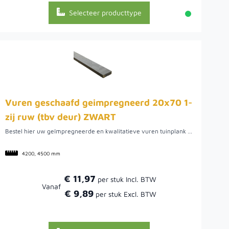
Selecteer producttype
Vuren geschaafd geimpregneerd 20x70 1-
zij ruw (tbv deur) ZWART
Bestel hier uw geïmpregneerde en kwalitatieve vuren tuinplank uit Noord-Europa. Dit hout biedt een mooie tuinplank om verschillende werkzaamheden mee uit te voeren, zo kunt u het bijvoorbeeld gebruiken voor uw tuinpoort of schutting, maar ook voor een plantenbak of mooie afrastering. Doordat het vurenhout uit Noord-Europa komt, is het van een mooie kwaliteit. Hier kan het hout namelijk rustig groeien wat uiteindelijk een rustige en stabiele plank oplevert. De plank heeft een zwarte kleur en is geïmpregneerd, wat betekent dat het hout bestand is tegen vocht, schimmels en rot. Daarnaast heeft deze plank 1 ruwe zijde tbv een deur.Bestel vandaag uw Vurenhout en geniet van een project dat jarenlang meegaat.
4200, 4500 mm
€ 11,97
Vanaf
€ 9,89