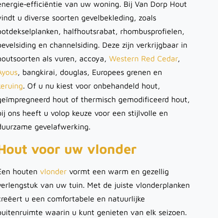
energie‑efficiëntie van uw woning. Bij Van Dorp Hout
vindt u diverse soorten gevelbekleding, zoals
potdekselplanken, halfhoutsrabat, rhombusprofielen,
bevelsiding en channelsiding. Deze zijn verkrijgbaar in
houtsoorten als vuren, accoya,
Western Red Cedar
,
Ayous
, bangkirai, douglas, Europees grenen en
keruing
. Of u nu kiest voor onbehandeld hout,
geïmpregneerd hout of thermisch gemodificeerd hout,
bij ons heeft u volop keuze voor een stijlvolle en
duurzame gevelafwerking.
Hout voor uw vlonder
Een houten
vlonder
vormt een warm en gezellig
verlengstuk van uw tuin. Met de juiste vlonderplanken
creëert u een comfortabele en natuurlijke
buitenruimte waarin u kunt genieten van elk seizoen.