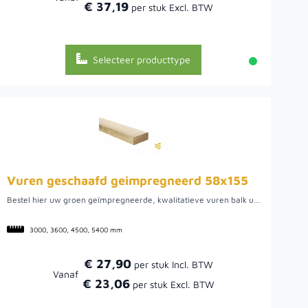
€ 37,19
Selecteer producttype
Vuren geschaafd geimpregneerd 58x155
Bestel hier uw groen geïmpregneerde, kwalitatieve vuren balk uit Noord-Europa. We hebben een ruime voorraad in diverse lengtes, zoals 3.00, 3.60, 4.50 en 5.40 meter. Het ruime assortiment maakt het mogelijk om de verschillende lengtes te combineren om een optimaal zaagrendement te behalen. Doordat het vurenhout uit Noord-Europa komt, is het van een mooie kwaliteit. Hier kan het hout namelijk rustig groeien wat uiteindelijk een rustige en stabiele balk oplevert.
3000, 3600, 4500, 5400 mm
€ 27,90
Vanaf
€ 23,06