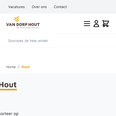
Vacatures
Over ons
Contact
Ga naar de inhoud
Cart
Doorzoek de hele winkel
Home
/
Hout
Hout
Sorteer op