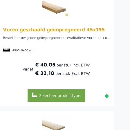
Vuren geschaafd geimpregneerd 45x195
Bestel hier uw groen geïmpregneerde, kwalitatieve vuren balk uit Noord-Europa. We hebben een ruime voorraad in diverse lengtes, zoals 4.50 en 5.40 meter. Het ruime assortiment maakt het mogelijk om de verschillende lengtes te combineren om een optimaal zaagrendement te behalen. Doordat het vurenhout uit Noord-Europa komt, is het van een mooie kwaliteit. Hier kan het hout namelijk rustig groeien wat uiteindelijk een rustige en stabiele balk oplevert.
4500, 5400 mm
€ 40,05
Vanaf
€ 33,10
Selecteer producttype