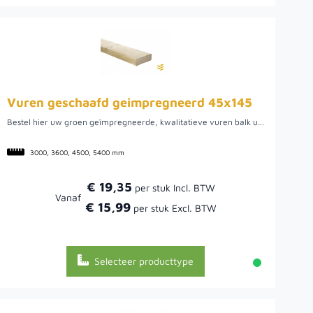
Vuren geschaafd geimpregneerd 45x145
Bestel hier uw groen geïmpregneerde, kwalitatieve vuren balk uit Noord-Europa. We hebben een ruime voorraad in diverse lengtes. Het ruime assortiment maakt het mogelijk om de verschillende lengtes te combineren om een optimaal zaagrendement te behalen. Doordat het vurenhout uit Noord-Europa komt, is het van een mooie kwaliteit. Hier kan het hout namelijk rustig groeien wat uiteindelijk een rustige en stabiele balk oplevert.
3000, 3600, 4500, 5400 mm
€ 19,35
Vanaf
€ 15,99
Selecteer producttype