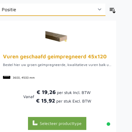
Vuren geschaafd geimpregneerd 45x120
Bestel hier uw groen geïmpregneerde, kwalitatieve vuren balk uit Noord-Europa. We hebben een ruime voorraad in diverse lengtes, zoals 3.60 en 4.50 meter. Het ruime assortiment maakt het mogelijk om de verschillende lengtes te combineren om een optimaal zaagrendement te behalen. Doordat het vurenhout uit Noord-Europa komt, is het van een mooie kwaliteit. Hier kan het hout namelijk rustig groeien wat uiteindelijk een rustige en stabiele balk oplevert.
3600, 4500 mm
€ 19,26
Vanaf
€ 15,92
Selecteer producttype