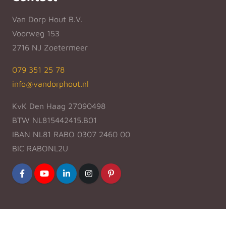
Van Dorp Hout B.V.
Voorweg 153
2716 NJ Zoetermeer
079 351 25 78
info@vandorphout.nl
KvK Den Haag 27090498
BTW NL815442415.B01
IBAN NL81 RABO 0307 2460 00
BIC RABONL2U