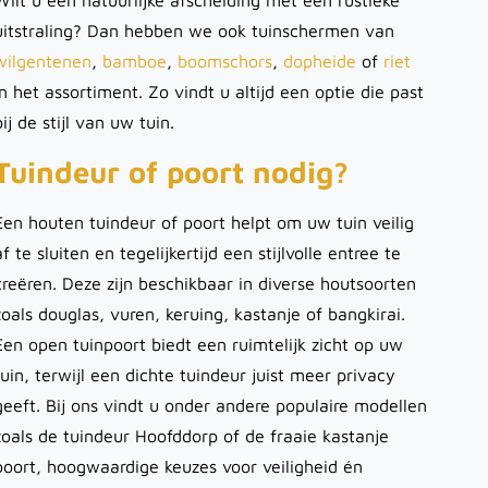
Wilt u een natuurlijke afscheiding met een rustieke
uitstraling? Dan hebben we ook tuinschermen van
wilgentenen
,
bamboe
,
boomschors
,
dopheide
of
riet
in het assortiment. Zo vindt u altijd een optie die past
bij de stijl van uw tuin.
Tuindeur of poort nodig?
Een houten tuindeur of poort helpt om uw tuin veilig
af te sluiten en tegelijkertijd een stijlvolle entree te
creëren. Deze zijn beschikbaar in diverse houtsoorten
zoals douglas, vuren, keruing, kastanje of bangkirai.
Een open tuinpoort biedt een ruimtelijk zicht op uw
tuin, terwijl een dichte tuindeur juist meer privacy
geeft. Bij ons vindt u onder andere populaire modellen
zoals de tuindeur Hoofddorp of de fraaie kastanje
poort, hoogwaardige keuzes voor veiligheid én