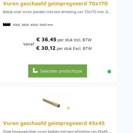
Vuren geschaafd geimpregneerd 70x170
Bekijk onze Vuren planken met een afmeting van 70x170 mm. Deze planken zijn zorgvuldig geschaafd en geïmpregneerd om duurzaamheid te garanderen. Het Vuren is afkomstig uit Noord-Europa en is populair om zijn betrouwbaarheid en kwaliteit. Met deze Vuren planken kunt u verschillende projecten waarmaken, van een stevige schutting tot het maken van een meubelstuk. Dit vuren hout biedt vele mogelijkheden voor uw ideeën.Kies voor kwaliteit en bestel uw geïmpregneerde Vuren planken!
3000, 3600, 4500, 5400 mm
€ 36,45
Vanaf
€ 30,12
Selecteer producttype
Vuren geschaafd geimpregneerd 45x45
Onze hoogwaardige vuren balkjes met een afmeting van 45x45 mm zijn geschaafd en geïmpregneerd voor optimale duurzaamheid. De vuren balkjes zijn afkomstig uit Noord-Europa, kwaliteit en vakmanschap in één. Of u nu een binnenhuisproject heeft of een buitenconstructie wilt creëren, onze vuren balkjes biedt u een betrouwbare en aantrekkelijke oplossing. Bestel vandaag nog en geef uw projecten de basis die ze verdienen, zodat u geniet van de voordelen van ons prachtige Noord-Europees vuren hout.