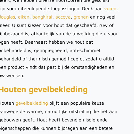
heeft, we hebben diverse houtsoorten die geschikt
zijn voor uiteenlopende toepassingen. Denk aan
vuren
,
douglas
,
eiken
,
bangkirai
,
accoya
,
grenen
en nog veel
meer. U kunt kiezen voor hout dat geschaafd, ruw of
fijnbezaagd is, afhankelijk van de afwerking die u voor
ogen heeft. Daarnaast hebben we hout dat
onbehandeld is, geïmpregneerd, anti‑schimmel
behandeld of thermisch gemodificeerd, zodat u altijd
een product vindt dat past bij de omstandigheden en
uw wensen.
Houten gevelbekleding
Houten
gevelbekleding
blijft een populaire keuze
vanwege de warme, natuurlijke uitstraling die het aan
gebouwen geeft. Hout heeft bovendien isolerende
eigenschappen die kunnen bijdragen aan een betere