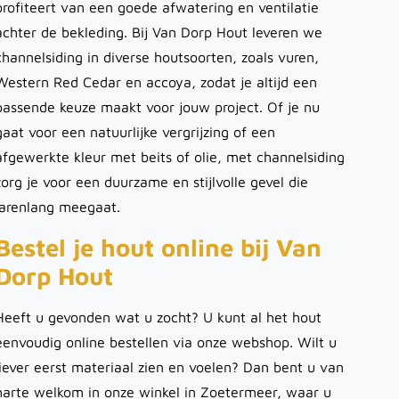
profiteert van een goede afwatering en ventilatie
achter de bekleding. Bij Van Dorp Hout leveren we
channelsiding in diverse houtsoorten, zoals vuren,
Western Red Cedar en accoya, zodat je altijd een
passende keuze maakt voor jouw project. Of je nu
gaat voor een natuurlijke vergrijzing of een
afgewerkte kleur met beits of olie, met channelsiding
zorg je voor een duurzame en stijlvolle gevel die
jarenlang meegaat.
Bestel je hout online bij Van
Dorp Hout
Heeft u gevonden wat u zocht? U kunt al het hout
eenvoudig online bestellen via onze webshop. Wilt u
liever eerst materiaal zien en voelen? Dan bent u van
harte welkom in onze winkel in Zoetermeer, waar u