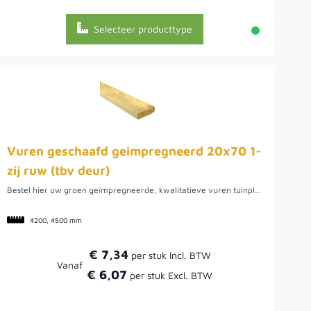
Selecteer producttype
Vuren geschaafd geimpregneerd 20x70 1-
zij ruw (tbv deur)
Bestel hier uw groen geïmpregneerde, kwalitatieve vuren tuinplank uit Noord-Europa. Dit hout biedt een mooie tuinplank om verschillende werkzaamheden mee uit te voeren, zo kunt u het bijvoorbeeld gebruiken voor uw tuinpoort of schutting, maar ook voor een plantenbak of mooie afrastering. Doordat het vurenhout uit Noord-Europa komt, is het van een mooie kwaliteit. Hier kan het hout namelijk rustig groeien wat uiteindelijk een rustige en stabiele plank oplevert. De plank is geïmpregneerd, wat betekent dat het hout bestand is tegen vocht, schimmels en rot. Daarnaast heeft deze plank 1 ruwe zijde tbv een deur.
4200, 4500 mm
€ 7,34
Vanaf
€ 6,07