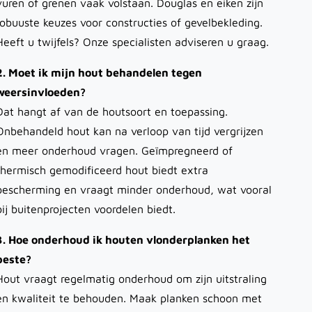
vuren of grenen vaak volstaan. Douglas en eiken zijn
robuuste keuzes voor constructies of gevelbekleding.
Heeft u twijfels? Onze specialisten adviseren u graag.
2. Moet ik mijn hout behandelen tegen
weersinvloeden?
Dat hangt af van de houtsoort en toepassing.
Onbehandeld hout kan na verloop van tijd vergrijzen
en meer onderhoud vragen. Geïmpregneerd of
thermisch gemodificeerd hout biedt extra
bescherming en vraagt minder onderhoud, wat vooral
bij buitenprojecten voordelen biedt.
3. Hoe onderhoud ik houten vlonderplanken het
beste?
Hout vraagt regelmatig onderhoud om zijn uitstraling
en kwaliteit te behouden. Maak planken schoon met