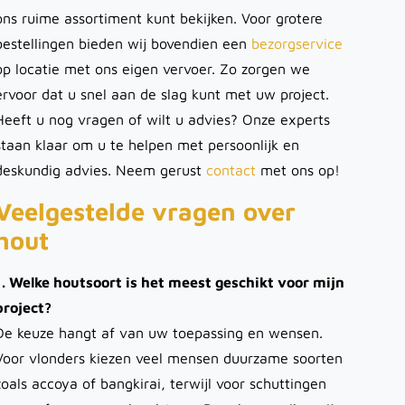
ons ruime assortiment kunt bekijken. Voor grotere
bestellingen bieden wij bovendien een
bezorgservice
op locatie met ons eigen vervoer. Zo zorgen we
ervoor dat u snel aan de slag kunt met uw project.
Heeft u nog vragen of wilt u advies? Onze experts
staan klaar om u te helpen met persoonlijk en
deskundig advies. Neem gerust
contact
met ons op!
Veelgestelde vragen over
hout
1. Welke houtsoort is het meest geschikt voor mijn
project?
De keuze hangt af van uw toepassing en wensen.
Voor vlonders kiezen veel mensen duurzame soorten
zoals accoya of bangkirai, terwijl voor schuttingen