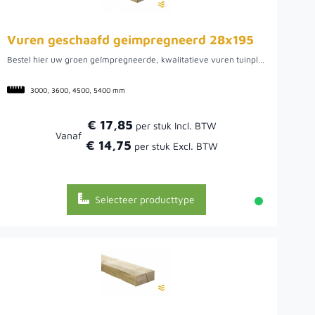
Vuren geschaafd geimpregneerd 28x195
Bestel hier uw groen geïmpregneerde, kwalitatieve vuren tuinplank uit Noord-Europa. We hebben een ruime voorraad in diverse lengtes, zoals 3.00, 3.60, 4.50 en 5.40 meter. Het ruime assortiment maakt het mogelijk om de verschillende lengtes te combineren om een optimaal zaagrendement te behalen. Dit hout biedt een mooie tuinplank om verschillende werkzaamheden mee uit te voeren, zo kunt u het bijvoorbeeld gebruiken voor uw tuinpoort of schutting, maar ook voor een plantenbak of mooie afrastering. Doordat het vurenhout uit Noord-Europa komt, is het van een mooie kwaliteit. Hier kan het hout namelijk rustig groeien wat uiteindelijk een rustige en stabiele plank oplevert.
3000, 3600, 4500, 5400 mm
€ 17,85
Vanaf
€ 14,75
Selecteer producttype