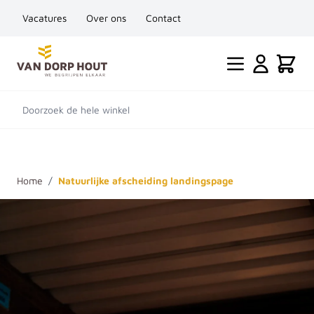
Vacatures
Over ons
Contact
Ga naar de inhoud
Cart
Doorzoek de hele winkel
Home
/
Natuurlijke afscheiding landingspage