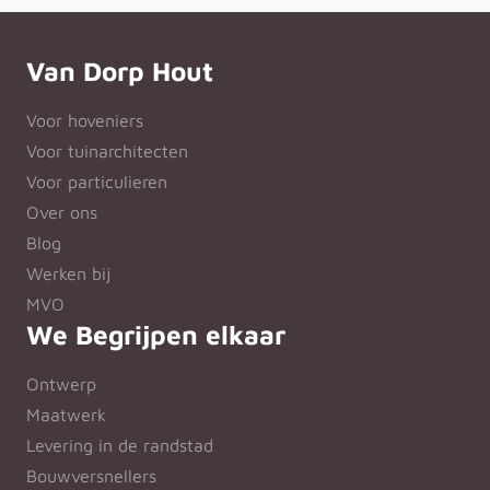
Van Dorp Hout
Voor hoveniers
Voor tuinarchitecten
Voor particulieren
Over ons
Blog
Werken bij
MVO
We Begrijpen elkaar
Ontwerp
Maatwerk
Levering in de randstad
Bouwversnellers