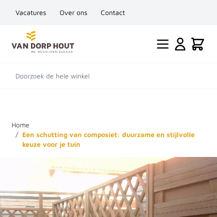
Vacatures
Over ons
Contact
Ga naar de inhoud
Cart
Doorzoek de hele winkel
Home
/
Een schutting van composiet: duurzame en stijlvolle
keuze voor je tuin