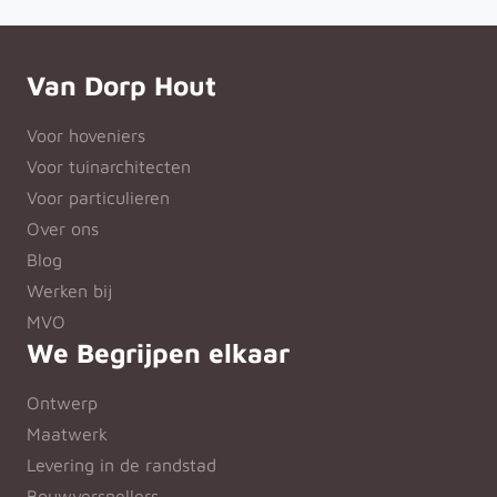
Van Dorp Hout
Voor hoveniers
Voor tuinarchitecten
Voor particulieren
Over ons
Blog
Werken bij
MVO
We Begrijpen elkaar
Ontwerp
Maatwerk
Levering in de randstad
Bouwversnellers