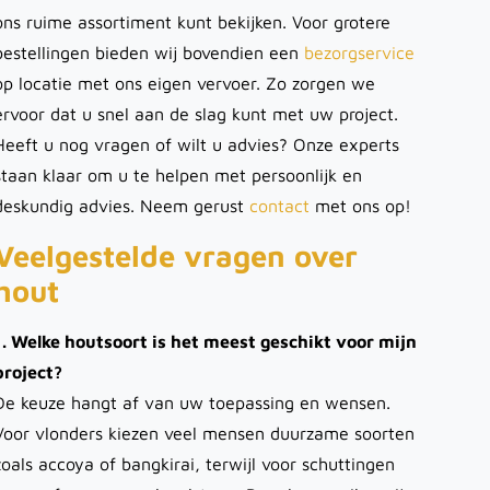
ons ruime assortiment kunt bekijken. Voor grotere
bestellingen bieden wij bovendien een
bezorgservice
op locatie met ons eigen vervoer. Zo zorgen we
ervoor dat u snel aan de slag kunt met uw project.
Heeft u nog vragen of wilt u advies? Onze experts
staan klaar om u te helpen met persoonlijk en
deskundig advies. Neem gerust
contact
met ons op!
Veelgestelde vragen over
hout
1. Welke houtsoort is het meest geschikt voor mijn
project?
De keuze hangt af van uw toepassing en wensen.
Voor vlonders kiezen veel mensen duurzame soorten
zoals accoya of bangkirai, terwijl voor schuttingen