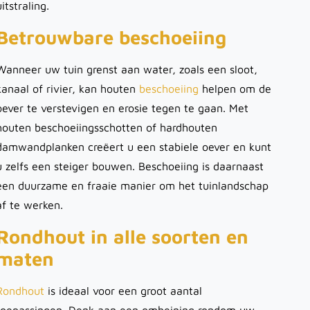
uitstraling.
Betrouwbare beschoeiing
Wanneer uw tuin grenst aan water, zoals een sloot,
kanaal of rivier, kan houten
beschoeiing
helpen om de
oever te verstevigen en erosie tegen te gaan. Met
houten beschoeiingsschotten of hardhouten
damwandplanken creëert u een stabiele oever en kunt
u zelfs een steiger bouwen. Beschoeiing is daarnaast
een duurzame en fraaie manier om het tuinlandschap
af te werken.
Rondhout in alle soorten en
maten
Rondhout
is ideaal voor een groot aantal