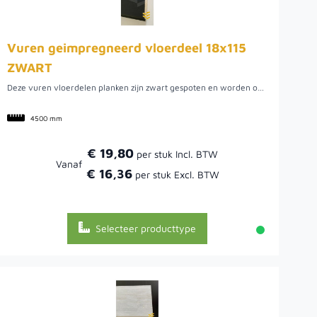
Vuren geimpregneerd vloerdeel 18x115
ZWART
Deze vuren vloerdelen planken zijn zwart gespoten en worden ook wel 'dakbeschot planken' genoemd. Dit vuren rabat heeft een geïmpregneerde onderlaag voor een langere levensduur en is vervolgens twee keer zwart gespoten. De werkende breedte is 115 millimeter. Een voordeel van deze planken is dat ze dubbel zwart gespoten zijn en niet gedompeld. Gedompeld hout laat na verloop van tijd de originele kleur doorschemeren omdat die techniek maar een dunne laag aanbrengt. Er zitten relatief weinig kwasten en noesten in de vloerdelen, waardoor zeer geschikt voor bijvoorbeeld dakbeschot. Maar deze vloerdelen zijn ook geschikt voor een schutting of om wanden voor een overkapping van te maken. In dat geval kunnen deze zwarte vloerdelen zowel horizontaal als verticaal worden toegepast.
4500 mm
€ 19,80
Vanaf
€ 16,36
Selecteer producttype