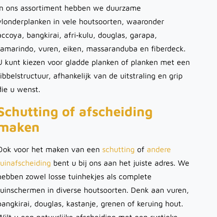
In ons assortiment hebben we duurzame
vlonderplanken in vele houtsoorten, waaronder
accoya, bangkirai, afri‑kulu, douglas, garapa,
tamarindo, vuren, eiken, massaranduba en fiberdeck.
U kunt kiezen voor gladde planken of planken met een
ribbelstructuur, afhankelijk van de uitstraling en grip
die u wenst.
Schutting of afscheiding
maken
Ook voor het maken van een
schutting
of
andere
tuinafscheiding
bent u bij ons aan het juiste adres. We
hebben zowel losse tuinhekjes als complete
tuinschermen in diverse houtsoorten. Denk aan vuren,
bangkirai, douglas, kastanje, grenen of keruing hout.