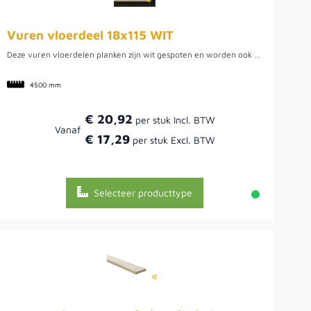
Vuren vloerdeel 18x115 WIT
Deze vuren vloerdelen planken zijn wit gespoten en worden ook wel 'dakbeschot planken' genoemd. Dit vuren rabat heeft een geïmpregneerd onderlaag voor een langere levensduur en is vervolgens twee keer wit gespoten. De werkende breedte is 115 millimeter. Dit is de berekeningsmaat. Een voordeel van deze planken is dat ze wit gespoten zijn en niet gedompeld. Gedompeld hout laat na verloop van tijd de originele kleur doorschemeren omdat die techniek maar een dunne laag aanbrengt. Er zitten relatief weinig kwasten en noesten in de vloerdelen, waardoor zeer geschikt voor bijvoorbeeld dakbeschot. Maar ook geschikt voor een schutting of om wanden voor een overkapping van te maken. In dat geval kunnen deze witte vloerdelen zowel horizontaal als verticaal worden toegepast.
4500 mm
€ 20,92
Vanaf
€ 17,29
Selecteer producttype