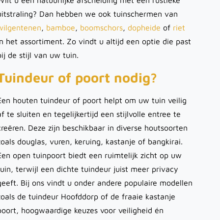
Wilt u een natuurlijke afscheiding met een rustieke
uitstraling? Dan hebben we ook tuinschermen van
wilgentenen
,
bamboe
,
boomschors
,
dopheide
of
riet
in het assortiment. Zo vindt u altijd een optie die past
bij de stijl van uw tuin.
Tuindeur of poort nodig?
Een houten tuindeur of poort helpt om uw tuin veilig
af te sluiten en tegelijkertijd een stijlvolle entree te
creëren. Deze zijn beschikbaar in diverse houtsoorten
zoals douglas, vuren, keruing, kastanje of bangkirai.
Een open tuinpoort biedt een ruimtelijk zicht op uw
tuin, terwijl een dichte tuindeur juist meer privacy
geeft. Bij ons vindt u onder andere populaire modellen
zoals de tuindeur Hoofddorp of de fraaie kastanje
poort, hoogwaardige keuzes voor veiligheid én