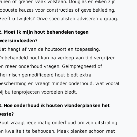
vuren of grenen vaak volstaan. Douglas en eiken zijn
robuuste keuzes voor constructies of gevelbekleding.
Heeft u twijfels? Onze specialisten adviseren u graag.
2. Moet ik mijn hout behandelen tegen
weersinvloeden?
Dat hangt af van de houtsoort en toepassing.
Onbehandeld hout kan na verloop van tijd vergrijzen
en meer onderhoud vragen. Geïmpregneerd of
thermisch gemodificeerd hout biedt extra
bescherming en vraagt minder onderhoud, wat vooral
bij buitenprojecten voordelen biedt.
3. Hoe onderhoud ik houten vlonderplanken het
beste?
Hout vraagt regelmatig onderhoud om zijn uitstraling
en kwaliteit te behouden. Maak planken schoon met