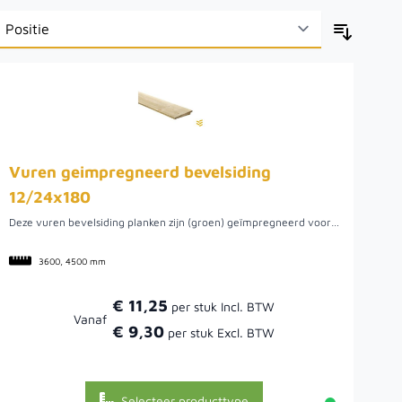
Vuren geimpregneerd bevelsiding
12/24x180
Deze vuren bevelsiding planken zijn (groen) geïmpregneerd voor een langere levensduur. De werkende breedte is 170 millimeter. Dit is de berekeningsmaat. De dikte varieert van 12 tot 30 millimeter. De planken hebben een robuuste uitstraling. Vurenhout komt van de fijnspar en is in Nederland de meest gebruikte naaldhoutsoort. Het is makkelijk bewerkbaar hout en relatief goedkoop. Vuren is niet een heel duurzaam soort hout, maar is wel een relatief makkelijk te impregneren, verven, beitsen en af te lakken houtsoort wat het weer erg eenvoudig bewerkbaar maakt. Uiteraard kunnen we planken voor u op maat zagen als de gewenste maat er niet tussen staat.
3600, 4500 mm
€ 11,25
Vanaf
€ 9,30
Selecteer producttype