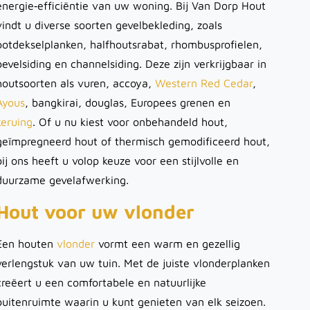
energie‑efficiëntie van uw woning. Bij Van Dorp Hout
vindt u diverse soorten gevelbekleding, zoals
potdekselplanken, halfhoutsrabat, rhombusprofielen,
bevelsiding en channelsiding. Deze zijn verkrijgbaar in
houtsoorten als vuren, accoya,
Western Red Cedar
,
Ayous
, bangkirai, douglas, Europees grenen en
keruing
. Of u nu kiest voor onbehandeld hout,
geïmpregneerd hout of thermisch gemodificeerd hout,
bij ons heeft u volop keuze voor een stijlvolle en
duurzame gevelafwerking.
Hout voor uw vlonder
Een houten
vlonder
vormt een warm en gezellig
verlengstuk van uw tuin. Met de juiste vlonderplanken
creëert u een comfortabele en natuurlijke
buitenruimte waarin u kunt genieten van elk seizoen.