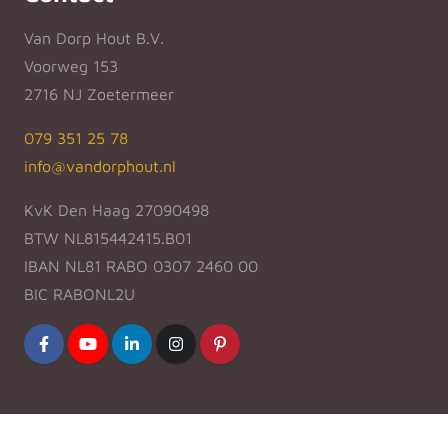
Van Dorp Hout B.V.
Voorweg 153
2716 NJ Zoetermeer
079 351 25 78
info@vandorphout.nl
KvK Den Haag 27090498
BTW NL815442415.B01
IBAN NL81 RABO 0307 2460 00
BIC RABONL2U