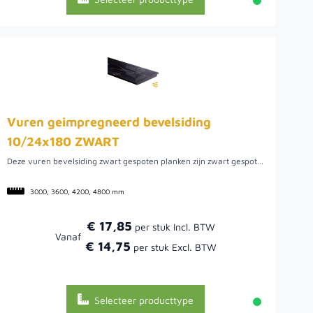
Vuren geimpregneerd bevelsiding
10/24x180 ZWART
Deze vuren bevelsiding zwart gespoten planken zijn zwart gespoten zweeds rabat oftewel potdekselplank. Dit vuren rabat heeft een geïmpregneerd onderlaag voor een langere levensduur en is vervolgens zwart gespoten. De werkende breedte is 180 millimeter. Dit is de berekeningsmaat. Een voordeel van deze planken is dat ze zwart gespoten zijn en niet gedompeld. Er zitten relatief weinig kwasten en noesten en de planken zijn geschikt voor bijvoorbeeld een schutting of om wanden voor een overkapping van te maken.
3000, 3600, 4200, 4800 mm
€ 17,85
Vanaf
€ 14,75
Selecteer producttype