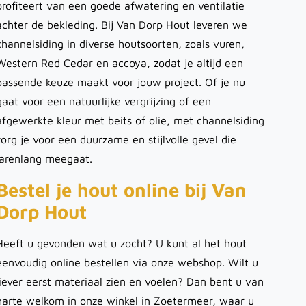
profiteert van een goede afwatering en ventilatie
achter de bekleding. Bij Van Dorp Hout leveren we
channelsiding in diverse houtsoorten, zoals vuren,
Western Red Cedar en accoya, zodat je altijd een
passende keuze maakt voor jouw project. Of je nu
gaat voor een natuurlijke vergrijzing of een
afgewerkte kleur met beits of olie, met channelsiding
zorg je voor een duurzame en stijlvolle gevel die
jarenlang meegaat.
Bestel je hout online bij Van
Dorp Hout
Heeft u gevonden wat u zocht? U kunt al het hout
eenvoudig online bestellen via onze webshop. Wilt u
liever eerst materiaal zien en voelen? Dan bent u van
harte welkom in onze winkel in Zoetermeer, waar u