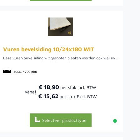
Vuren bevelsiding 10/24x180 WIT
Deze vuren bevelsiding wit gespoten planken worden ook wel zweeds rabat, ysselrabat of potdekselplanken genoemd. Dit vuren rabat heeft een geïmpregneerd onderlaag voor een langere levensduur en is vervolgens wit gespoten. De werkende breedte is 180 millimeter. Dit is de berekeningsmaat. Een voordeel van deze planken is dat ze wit gespoten zijn en niet gedompeld. Er zitten relatief weinig kwasten en noesten en de planken zijn geschikt voor bijvoorbeeld een schutting of om wanden voor een overkapping van te maken.
3000, 4200 mm
€ 18,90
Vanaf
€ 15,62
Selecteer producttype