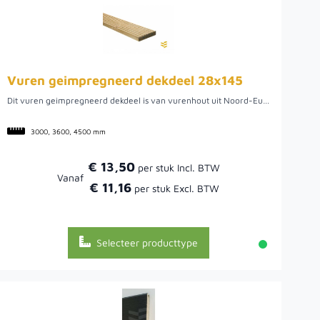
Vuren geimpregneerd dekdeel 28x145
Dit vuren geimpregneerd dekdeel is van vurenhout uit Noord-Europa. Vurenhout komt van de fijnspar en is in Nederland de meest gebruikte naaldhoutsoort. Het is makkelijk bewerkbaar hout en relatief goedkoop. Vuren is niet een heel duurzaam soort hout, maar is wel een relatief makkelijk te impregneren, verven, beitsen en af te lakken houtsoort wat het weer erg eenvoudig bewerkbaar maakt. Uiteraard kunnen we dekdelen voor u op maat zagen als de gewenste maat er niet tussen staat. De dekdelen zijn al geimpregeerd voor een langere levensduur. Het hout heeft een beperkte levensduur ten opzichte van Bangkirai hout, maar biedt wel een goedkoper alternatief.
3000, 3600, 4500 mm
€ 13,50
Vanaf
€ 11,16
Selecteer producttype