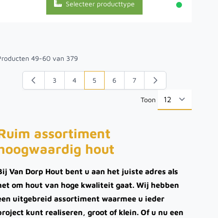
Selecteer producttype
Producten
49
-
60
van
379
3
4
5
6
7
Pagina
Pagina
U lees momenteel pagina
Pagina
Pagina
Toon
per pa
Ruim assortiment
hoogwaardig hout
Bij Van Dorp Hout bent u aan het juiste adres als
het om hout van hoge kwaliteit gaat. Wij hebben
een uitgebreid assortiment waarmee u ieder
project kunt realiseren, groot of klein. Of u nu een