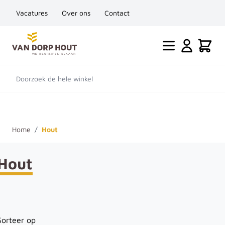
Vacatures
Over ons
Contact
Ga naar de inhoud
Cart
Doorzoek de hele winkel
Home
/
Hout
Hout
Sorteer op