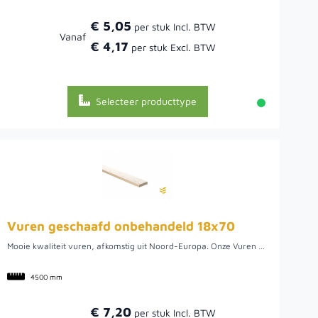
€ 5,05
Vanaf
€ 4,17
Selecteer producttype
Vuren geschaafd onbehandeld 18x70
Mooie kwaliteit vuren, afkomstig uit Noord-Europa. Onze Vuren geschaafde en onbehandelde plank met afmetingen van 18x70 mm, is geschikt voor binnen- en buitengebruik. Met deze plank voegt u een natuurlijke en unieke uitstraling aan uw project. De plank is onbehandeld, wat betekend dat schimmels, vocht en UV-straling het hout kunnen aantasten. Natuurlijk is het mogelijk om het hout zelf te behandelen met onze beits of olie, zodat het hout wel bestand is voor extra duurzaamheid.
4500 mm
€ 7,20