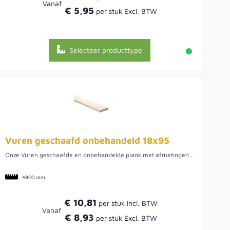
Vanaf
€ 5,95
Selecteer producttype
Vuren geschaafd onbehandeld 18x95
Onze Vuren geschaafde en onbehandelde plank met afmetingen van 18x95 mm, is geschikt voor binnen- en buitengebruik. Met deze plank voegt u een natuurlijke en unieke uitstraling aan uw project. De plank is onbehandeld, wat betekend dat schimmels, vocht en UV-straling het hout kunnen aantasten. Natuurlijk is het mogelijk om het hout zelf te behandelen met onze olie of beits, zodat het hout wel bestand is voor extra duurzaamheid.
4800 mm
€ 10,81
Vanaf
€ 8,93