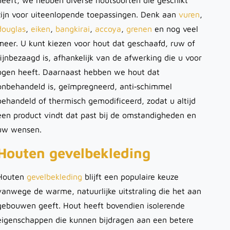
heeft, we hebben diverse houtsoorten die geschikt
zijn voor uiteenlopende toepassingen. Denk aan
vuren
,
douglas
,
eiken
,
bangkirai
,
accoya
,
grenen
en nog veel
meer. U kunt kiezen voor hout dat geschaafd, ruw of
fijnbezaagd is, afhankelijk van de afwerking die u voor
ogen heeft. Daarnaast hebben we hout dat
onbehandeld is, geïmpregneerd, anti‑schimmel
behandeld of thermisch gemodificeerd, zodat u altijd
een product vindt dat past bij de omstandigheden en
uw wensen.
Houten gevelbekleding
Houten
gevelbekleding
blijft een populaire keuze
vanwege de warme, natuurlijke uitstraling die het aan
gebouwen geeft. Hout heeft bovendien isolerende
eigenschappen die kunnen bijdragen aan een betere