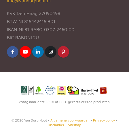
info@vandorphout.nl
KvK Den Haag 27090498
BTW NL815442415.B01
IBAN NL81 RABO 0307 2460 00
BIC RABONL2U
Vraag naar onze FSC® of PEFC gecertificeerde producten.
©
2026
Van Dorp Hout -
Algemene voorwaarden
-
Privacy policy
-
Disclaimer
-
Sitemap